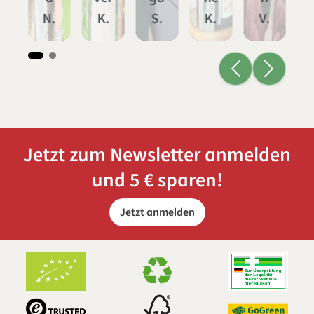
.
N.
K.
S.
K.
V.
Jetzt zum Newsletter anmelden
und 5 € sparen!
Jetzt anmelden