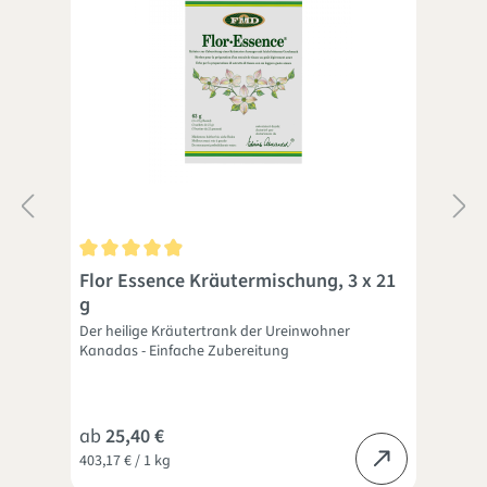
 5 Sternen
Durchschnittliche Bewertung von 4.9 von 5 Sternen
Dur
Flor Essence Kräutermischung, 3 x 21
Flo
g
Der heilige Kräutertrank der Ureinwohner
Flor
Kanadas - Einfache Zubereitung
dire
ielle
ab
25,40 €
ab
403,17 € / 1 kg
47,60