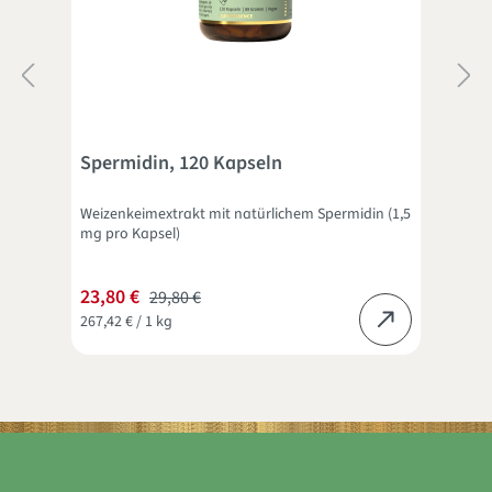
Spermidin, 120 Kapseln
Reg
ichen
Weizenkeimextrakt mit natürlichem Spermidin (1,5
Die 
mg pro Kapsel)
wert
23,80 €
ab
29,80 €
267,42 € / 1 kg
102,5
STOFFWECHSELFORMEL
FLOR ESSENCE
QUINTESSENCE MAGAZIN
MY QUINTESSENCE