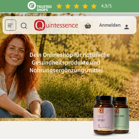
4,9/5
inhalt springen
Anmelden
Dein Onlineshop für natürliche
Gesundheitsprodukte und
Nahrungsergänzungsmittel