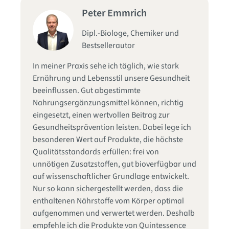
Peter Emmrich
Dipl.-Biologe, Chemiker und
Bestsellerautor
Se
In meiner Praxis sehe ich täglich, wie stark
fu
d
Ernährung und Lebensstil unsere Gesundheit
Qu
die
beeinflussen. Gut abgestimmte
Zu
Nahrungsergänzungsmittel können, richtig
ge
in
eingesetzt, einen wertvollen Beitrag zur
In
s
Gesundheitsprävention leisten. Dabei lege ich
hi
besonderen Wert auf Produkte, die höchste
ha
Qualitätsstandards erfüllen: frei von
Na
unnötigen Zusatzstoffen, gut bioverfügbar und
Im
as
auf wissenschaftlicher Grundlage entwickelt.
mi
er
Nur so kann sichergestellt werden, dass die
vo
enthaltenen Nährstoffe vom Körper optimal
In
aufgenommen und verwertet werden. Deshalb
Ei
empfehle ich die Produkte von Quintessence