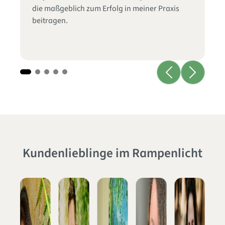
un
die maßgeblich zum Erfolg in meiner Praxis
Zu
beitragen.
au
Üb
Kundenlieblinge im Rampenlicht