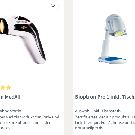
nittliche Bewertung von 5 von 5 Sternen
on MedAll
Bioptron Pro 1 inkl. Tisch
ohne Stativ
Auswahl:
inkl. Tischstativ
ertes Medizinprodukt zur Farb- und
Zertifiziertes Medizinprodukt zur
apie. Für Zuhause und in der
Lichttherapie. Für Zuhause und i
praxis.
Naturheilpraxis.