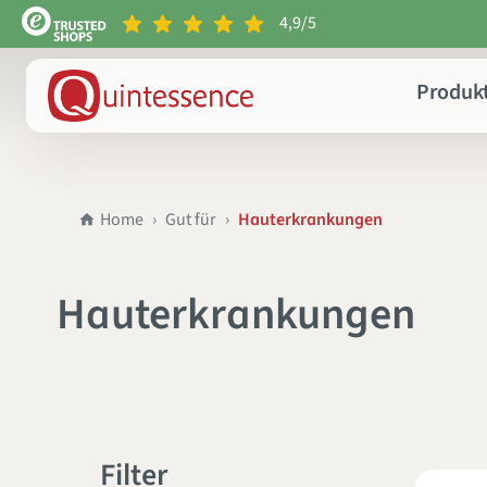
4,9/5
e springen
Zur Hauptnavigation springen
Produk
Home
Gut für
Hauterkrankungen
Hauterkrankungen
Filter