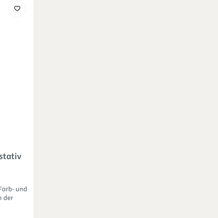
stativ
 Farb- und
n der