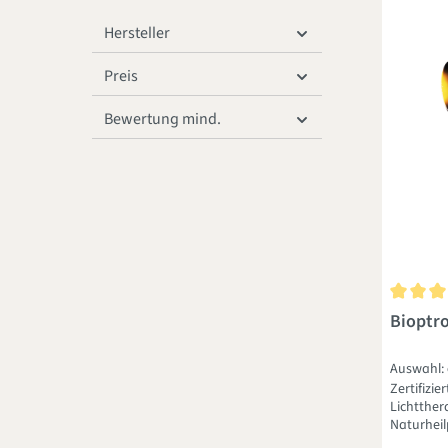
Hersteller
Preis
Bewertung mind.
Durchsch
Bioptr
Auswahl:
Zertifizi
Lichtther
Naturheil