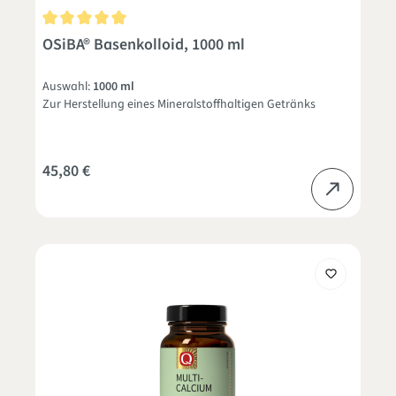
Durchschnittliche Bewertung von 5 von 5 Sternen
OSiBA® Basenkolloid, 1000 ml
Auswahl:
1000 ml
Zur Herstellung eines Mineralstoffhaltigen Getränks
45,80 €