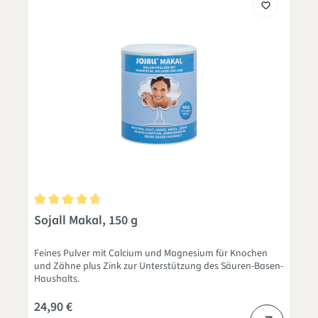
Durchschnittliche Bewertung von 4.8 von 5 Sternen
Sojall Makal, 150 g
Feines Pulver mit Calcium und Magnesium für Knochen
und Zähne plus Zink zur Unterstützung des Säuren-Basen-
Haushalts.
24,90 €