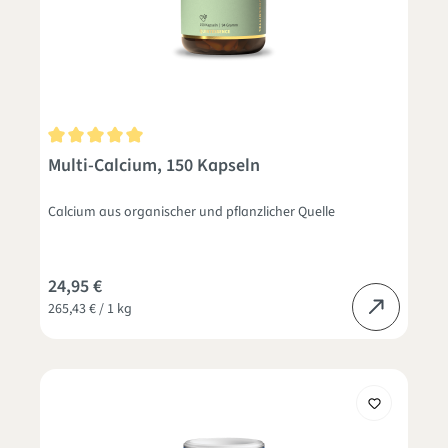
Durchschnittliche Bewertung von 5 von 5 Sternen
Multi-Calcium, 150 Kapseln
Calcium aus organischer und pflanzlicher Quelle
24,95 €
265,43 € / 1 kg