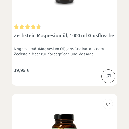
Durchschnittliche Bewertung von 4.8 von 5 Sternen
Zechstein Magnesiumöl, 1000 ml Glasflasche
Magnesiumöl (Magnesium Oil), das Original aus dem
Zechstein-Meer zur Körperpflege und Massage
19,95 €