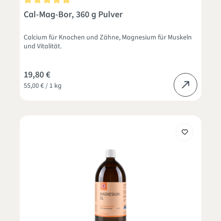
Durchschnittliche Bewertung von 4.9 von 5 Sternen
Cal-Mag-Bor, 360 g Pulver
Calcium für Knochen und Zähne, Magnesium für Muskeln
und Vitalität.
19,80 €
55,00 € / 1 kg