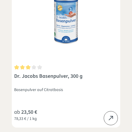
Durchschnittliche Bewertung von 3 von 5 Sternen
Dr. Jacobs Basenpulver, 300 g
Basenpulver auf Citratbasis
ab
23,50 €
78,33 € / 1 kg