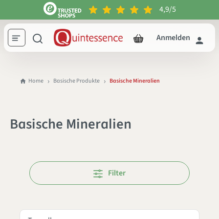
4,9/5
inhalt springen
Anmelden
Home
Basische Produkte
Basische Mineralien
Basische Mineralien
Filter