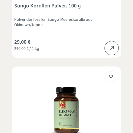
Durchschnittliche Bewertung von 4.8 von 5 Sternen
Sango Korallen Pulver, 100 g
Pulver der fossilen Sango-Meereskoralle aus
Okinawa/Japan
29,00 €
290,00 € / 1 kg