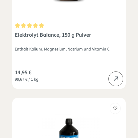
Durchschnittliche Bewertung von 5 von 5 Sternen
Elektrolyt Balance, 150 g Pulver
Enthält Kalium, Magnesium, Natrium und Vitamin C
14,95 €
99,67 € / 1 kg