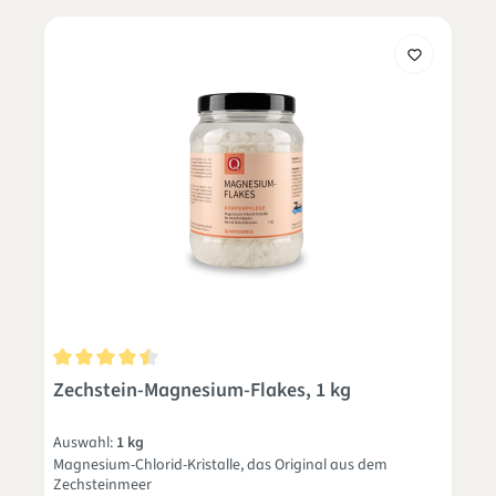
Durchschnittliche Bewertung von 4.6 von 5 Sternen
Zechstein-Magnesium-Flakes, 1 kg
Auswahl:
1 kg
Magnesium-Chlorid-Kristalle, das Original aus dem
Zechsteinmeer