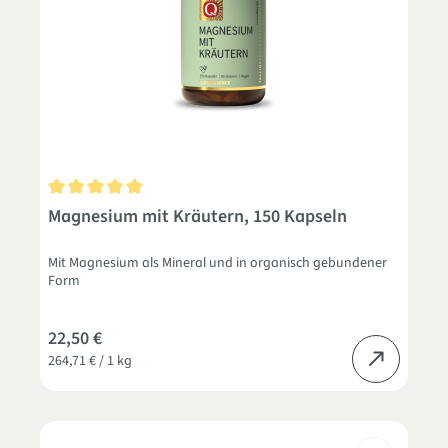
Durchschnittliche Bewertung von 5 von 5 Sternen
Magnesium mit Kräutern, 150 Kapseln
Mit Magnesium als Mineral und in organisch gebundener
Form
22,50 €
264,71 € / 1 kg