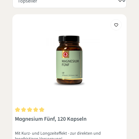
Durchschnittliche Bewertung von 4.9 von 5 Sternen
Magnesium Fünf, 120 Kapseln
Mit Kurz- und Langzeiteffekt - zur direkten und