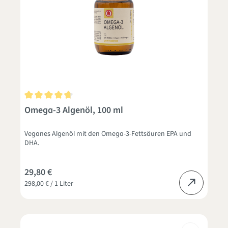
Durchschnittliche Bewertung von 4.7 von 5 Sternen
Omega-3 Algenöl, 100 ml
Veganes Algenöl mit den Omega-3-Fettsäuren EPA und
DHA.
29,80 €
298,00 € / 1 Liter