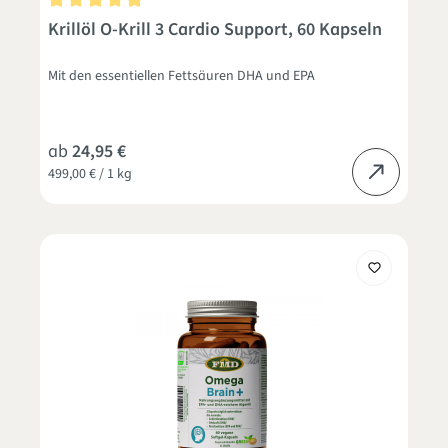
Durchschnittliche Bewertung von 4.9 von 5 Sternen
Krillöl O-Krill 3 Cardio Support, 60 Kapseln
Mit den essentiellen Fettsäuren DHA und EPA
ab
24,95 €
499,00 € / 1 kg