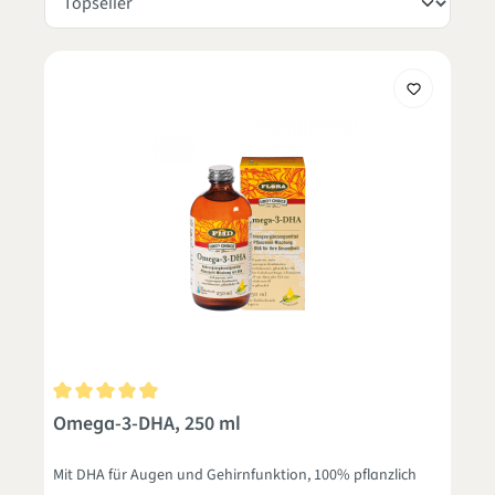
Durchschnittliche Bewertung von 4.8 von 5 Sternen
Omega-3-DHA, 250 ml
Mit DHA für Augen und Gehirnfunktion, 100% pflanzlich