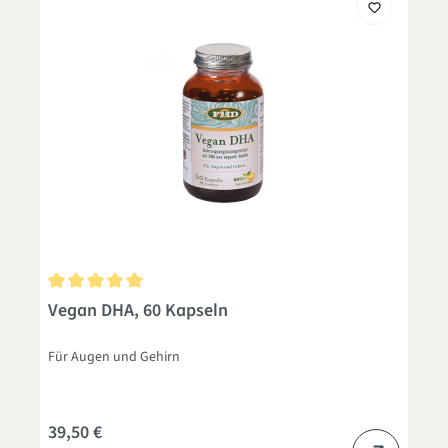
Durchschnittliche Bewertung von 5 von 5 Sternen
Vegan DHA, 60 Kapseln
Für Augen und Gehirn
39,50 €