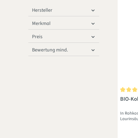
Hersteller
Merkmal
Preis
Bewertung mind.
Durchsch
BIO-Kok
In Rohkos
Laurinsä