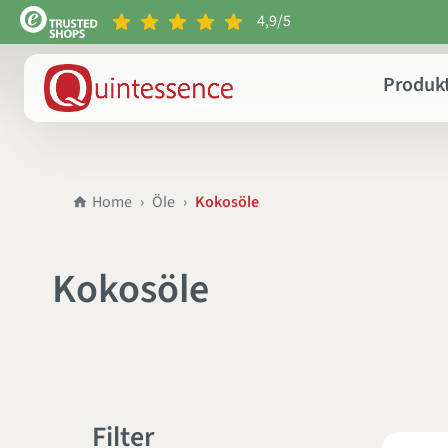
4,9/5
e springen
Zur Hauptnavigation springen
Produk
Home
Öle
Kokosöle
Kokosöle
Filter