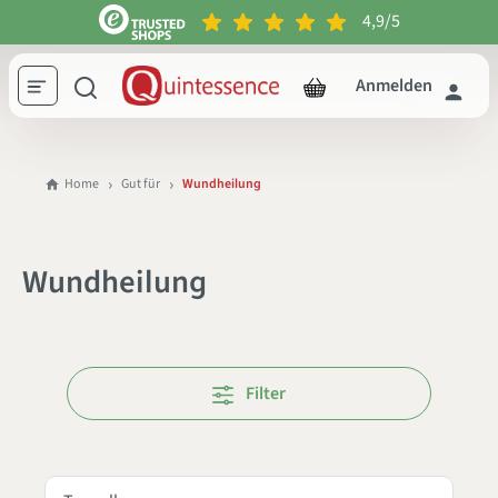
4,9/5
inhalt springen
Anmelden
Home
Gut für
Wundheilung
Wundheilung
Filter