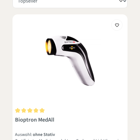
Durchschnittliche Bewertung von 5 von 5 Sternen
Bioptron MedAll
Auswahl:
ohne Stativ