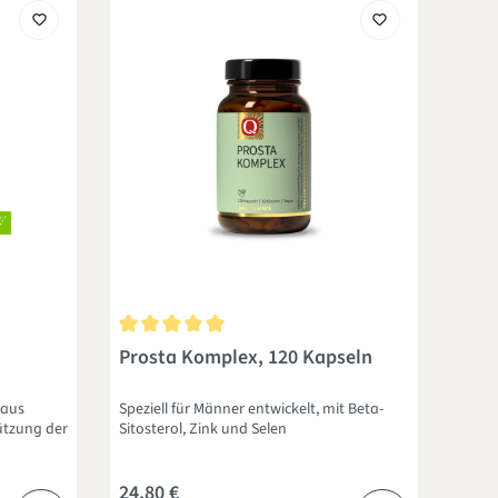
von 5 von 5 Sternen
Durchschnittliche Bewertung von 5 von 5 Sternen
Prosta Komplex, 120 Kapseln
 aus
Speziell für Männer entwickelt, mit Beta-
tützung der
Sitosterol, Zink und Selen
24,80 €