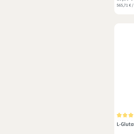
565,71 € /
Durchsch
L-Gluta