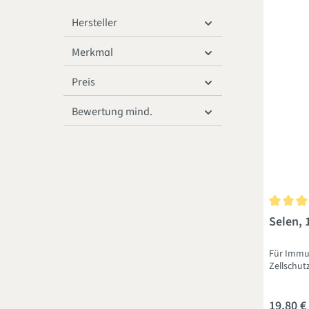
Hersteller
Merkmal
Preis
Bewertung mind.
Durchsch
Selen, 
Für Immu
Zellschut
19,80 €