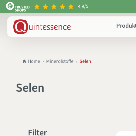
4,9/5
e springen
Zur Hauptnavigation springen
Produk
Home
Mineralstoffe
Selen
Selen
Filter