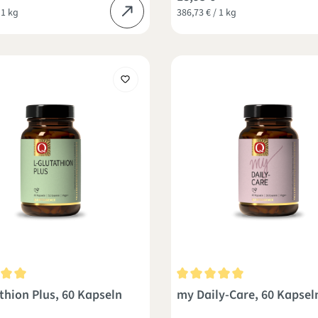
 1 kg
386,73 € / 1 kg
nittliche Bewertung von 5 von 5 Sternen
Durchschnittliche Bewertung 
thion Plus, 60 Kapseln
my Daily-Care, 60 Kapsel