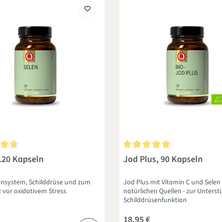
nittliche Bewertung von 4.8 von 5 Sternen
Durchschnittliche Bewertung 
120 Kapseln
Jod Plus, 90 Kapseln
nsystem, Schilddrüse und zum
Jod Plus mit Vitamin C und Selen
z vor oxidativem Stress
natürlichen Quellen - zur Unters
Schilddrüsenfunktion
18,95 €