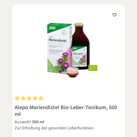
Durchschnittliche Bewertung von 5 von 5 Sternen
Alepa Mariendistel Bio-Leber-Tonikum, 500
ml
Auswahl:
500 ml
Zur Erhaltung der gesunden Leberfunktion