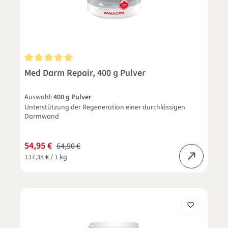
Durchschnittliche Bewertung von 5 von 5 Sternen
Med Darm Repair, 400 g Pulver
Auswahl:
400 g Pulver
Unterstützung der Regeneration einer durchlässigen
Darmwand
54,95 €
64,90 €
137,38 € / 1 kg