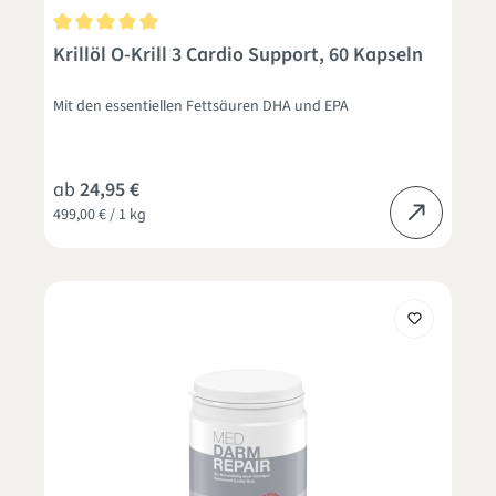
Durchschnittliche Bewertung von 4.9 von 5 Sternen
Krillöl O-Krill 3 Cardio Support, 60 Kapseln
Mit den essentiellen Fettsäuren DHA und EPA
ab
24,95 €
499,00 € / 1 kg