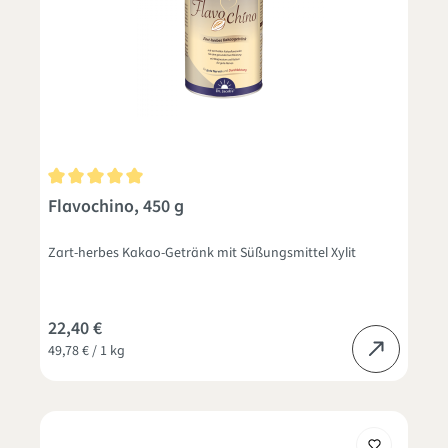
Durchschnittliche Bewertung von 5 von 5 Sternen
Flavochino, 450 g
Zart-herbes Kakao-Getränk mit Süßungsmittel Xylit
22,40 €
49,78 € / 1 kg