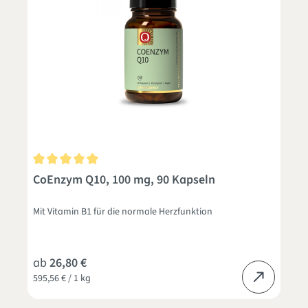
Durchschnittliche Bewertung von 5 von 5 Sternen
CoEnzym Q10, 100 mg, 90 Kapseln
Mit Vitamin B1 für die normale Herzfunktion
ab
26,80 €
595,56 € / 1 kg