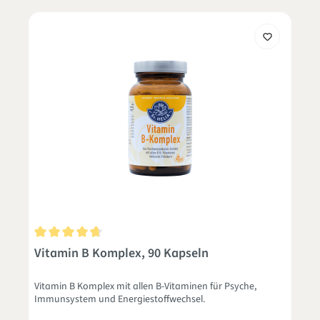
Durchschnittliche Bewertung von 4.7 von 5 Sternen
Vitamin B Komplex, 90 Kapseln
Vitamin B Komplex mit allen B-Vitaminen für Psyche,
Immunsystem und Energiestoffwechsel.