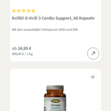
Durchschnittliche Bewertung von 4.9 von 5 Sternen
Krillöl O-Krill 3 Cardio Support, 60 Kapseln
Mit den essentiellen Fettsäuren DHA und EPA
ab
24,95 €
499,00 € / 1 kg