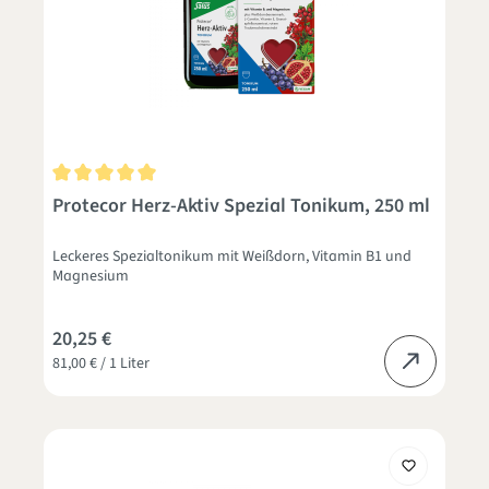
Durchschnittliche Bewertung von 5 von 5 Sternen
Protecor Herz-Aktiv Spezial Tonikum, 250 ml
Leckeres Spezialtonikum mit Weißdorn, Vitamin B1 und
Magnesium
20,25 €
81,00 € / 1 Liter