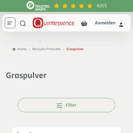
4,9/5
inhalt springen
Anmelden
Home
Basische Produkte
Graspulver
Graspulver
Filter