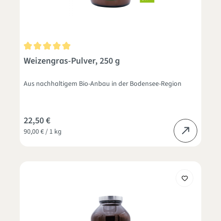
Durchschnittliche Bewertung von 5 von 5 Sternen
Weizengras-Pulver, 250 g
Aus nachhaltigem Bio-Anbau in der Bodensee-Region
22,50 €
90,00 € / 1 kg