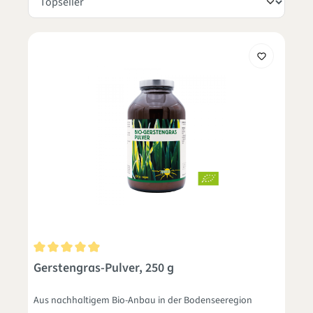
Durchschnittliche Bewertung von 4.8 von 5 Sternen
Gerstengras-Pulver, 250 g
Aus nachhaltigem Bio-Anbau in der Bodenseeregion