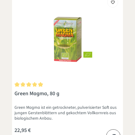
Durchschnittliche Bewertung von 5 von 5 Sternen
Green Magma, 80 g
Green Magma ist ein getrockneter, pulverisierter Saft aus
jungen Gerstenblättern und gekochtem Vollkornreis aus
biologischem Anbau.
22,95 €