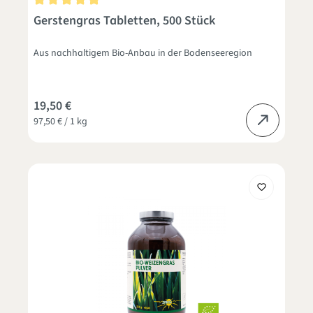
Durchschnittliche Bewertung von 5 von 5 Sternen
Gerstengras Tabletten, 500 Stück
Aus nachhaltigem Bio-Anbau in der Bodenseeregion
19,50 €
97,50 € / 1 kg