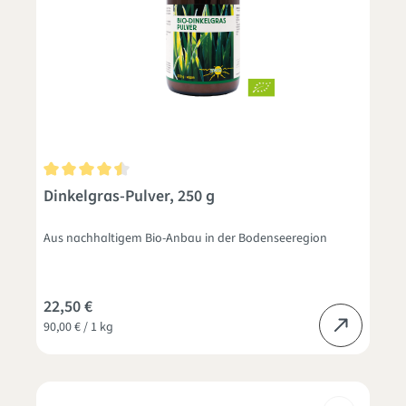
Durchschnittliche Bewertung von 4.5 von 5 Sternen
Dinkelgras-Pulver, 250 g
Aus nachhaltigem Bio-Anbau in der Bodenseeregion
22,50 €
90,00 € / 1 kg