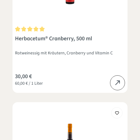
Durchschnittliche Bewertung von 5 von 5 Sternen
Herbacetum® Cranberry, 500 ml
Rotweinessig mit Kräutern, Cranberry und Vitamin C
30,00 €
60,00 € / 1 Liter