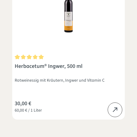
Durchschnittliche Bewertung von 5 von 5 Sternen
Herbacetum® Ingwer, 500 ml
Rotweinessig mit Kräutern, Ingwer und Vitamin C
30,00 €
60,00 € / 1 Liter