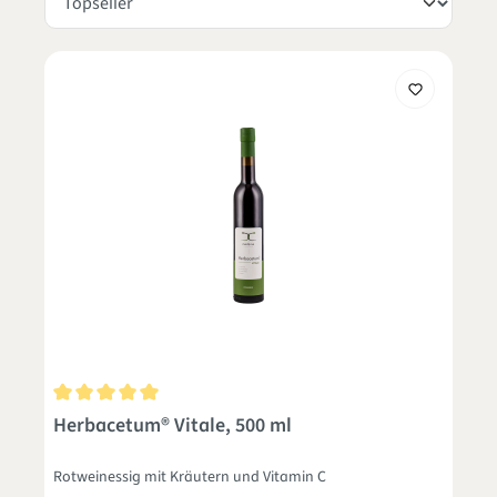
Durchschnittliche Bewertung von 5 von 5 Sternen
Herbacetum® Vitale, 500 ml
Rotweinessig mit Kräutern und Vitamin C