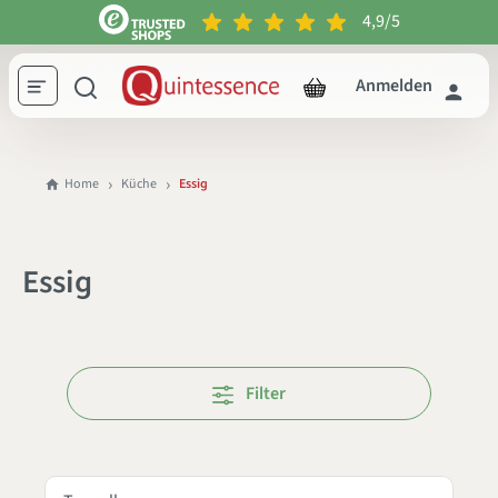
4,9/5
inhalt springen
Anmelden
Home
Küche
Essig
Essig
Filter