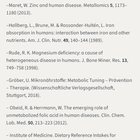
–Maret, W. Zinc and human disease.
Metallomics
5
, 1173–
1180 (2013).
–Hallberg, L., Brune, M. & Rossander-Hultén, L. Iron
absorption in humans: interaction between iron and other
nutrients.
Am. J. Clin. Nutr.
49
, 140–144 (1989).
–Rude, R. K. Magnesium deficiency: a cause of
heterogeneous disease in humans.
J. Bone Miner. Res.
13
,
749–758 (1998).
–Gröber, U.
Mikronährstoffe: Metabolic Tuning – Prävention
– Therapie.
(Wissenschaftliche Verlagsgesellschaft,
Stuttgart, 2018).
– Obeid, R. & Herrmann, W. The emerging role of
unmetabolized folic acid in human diseases.
Clin. Chem.
Lab. Med.
50
, 213–223 (2012).
– Institute of Medicine.
Dietary Reference Intakes for