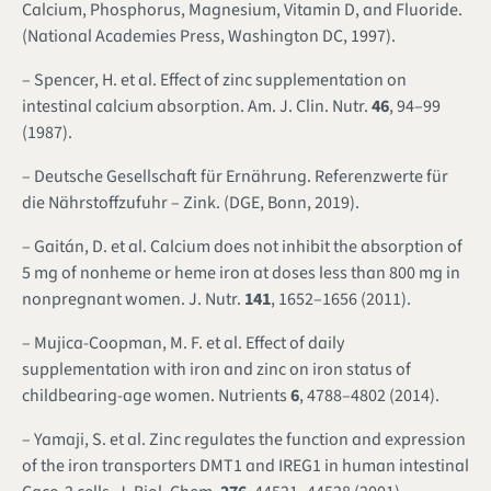
Calcium, Phosphorus, Magnesium, Vitamin D, and Fluoride.
(National Academies Press, Washington DC, 1997).
– Spencer, H. et al. Effect of zinc supplementation on
intestinal calcium absorption.
Am. J. Clin. Nutr.
46
, 94–99
(1987).
– Deutsche Gesellschaft für Ernährung. Referenzwerte für
die Nährstoffzufuhr – Zink. (DGE, Bonn, 2019).
– Gaitán, D. et al. Calcium does not inhibit the absorption of
5 mg of nonheme or heme iron at doses less than 800 mg in
nonpregnant women.
J. Nutr.
141
, 1652–1656 (2011).
– Mujica-Coopman, M. F. et al. Effect of daily
supplementation with iron and zinc on iron status of
childbearing-age women.
Nutrients
6
, 4788–4802 (2014).
– Yamaji, S. et al. Zinc regulates the function and expression
of the iron transporters DMT1 and IREG1 in human intestinal