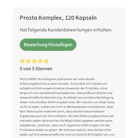
Prosta Komplex, 120 Kapseln
Hat folgende Kundenbewertungen erhalten:
Bewertung hinzufügen
5 von 5 Sternen
Durchschnittliche Bewertung von 5 von 5 Sternen
DISCLAIMER: Nachfolgend publizieren wir individuelle
Erfahrungsberichte unserer Kunden. Es handelt sich hierbei um
subjektive Erfahrungen einzelner Anwender der Produkte, ohne
Anspruch auf repräsentative Ergebnisse, überprüfte juristische und
wissenschaftliche Absicherung. Es erfolgt von uns keine Bestätigung
dieser individuellen Erfahrungsberichte. Wir machen uns diese Texte
nicht zu eigen, nutzen sie nicht zu Werbezwecken und betonen, dass
kein Verbraucher erwarten kann, dass die dort beschriebenen
Ergebnisse auch bei ihm auftreten. Mit den Erfahrungsberichten soll
vielmehr jedem Verbraucher die Möglichkeit gegeben werden seine
subjektiven, positiven, aber auch negativen Erfahrungen mit den
Produkten wieder zu geben. Wir betonen jedoch, dass die Berichte
weder auf ihre wissenschaftliche noch juristische Richtigkeit von uns