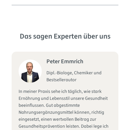
Das sagen Experten über uns
Peter Emmrich
Dipl.-Biologe, Chemiker und
Bestsellerautor
Se
In meiner Praxis sehe ich täglich, wie stark
fu
d
Ernährung und Lebensstil unsere Gesundheit
Qu
die
beeinflussen. Gut abgestimmte
Zu
Nahrungsergänzungsmittel können, richtig
ge
in
eingesetzt, einen wertvollen Beitrag zur
In
s
Gesundheitsprävention leisten. Dabei lege ich