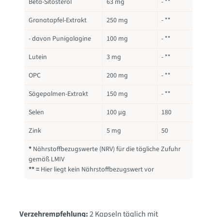
Beta-Sitosterol
63 mg
- **
Granatapfel-Extrakt
250 mg
- **
- davon Punigalagine
100 mg
- **
Lutein
3 mg
- **
OPC
200 mg
- **
Sägepalmen-Extrakt
150 mg
- **
Selen
100 µg
180
Zink
5 mg
50
*
Nährstoffbezugswerte (NRV) für die tägliche Zufuhr
gemäß LMIV
** =
Hier liegt kein Nährstoffbezugswert vor
Verzehrempfehlung:
2 Kapseln täglich mit