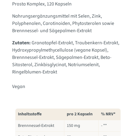
Prosta Komplex, 120 Kapseln
Nahrungsergänzungsmittel mit Selen, Zink,
Polyphenolen, Carotinoiden, Phytosterolen sowie
Brennnessel- und Sägepalmen-Extrakt
Zutaten:
Granatapfel-Extrakt
, Traubenkern-Extrakt
,
Hydroxypropylmethycellulose (vegane Kapsel)
,
Brennnessel-Extrakt
, Sägepalmen-Extrakt
, Beta-
Sitosterol
, Zinkbisglycinat
, Natriumselenit
,
Ringelblumen-Extrakt
Vegan
Inhaltsstoffe
pro 2 Kapseln
% NRV*
Brennnessel-Extrakt
150 mg
- **