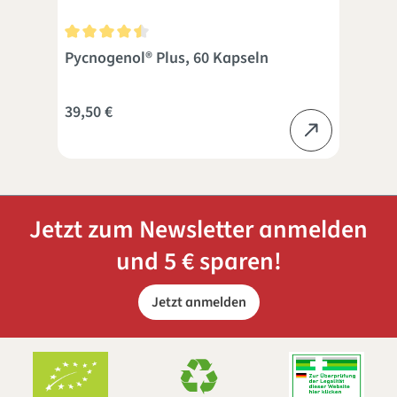
 Sternen
Durchschnittliche Bewertung von 4.4 von 5 Sternen
Dur
Pycnogenol® Plus, 60 Kapseln
Gra
39,50 €
ab
Jetzt zum Newsletter anmelden
und 5 € sparen!
Jetzt anmelden