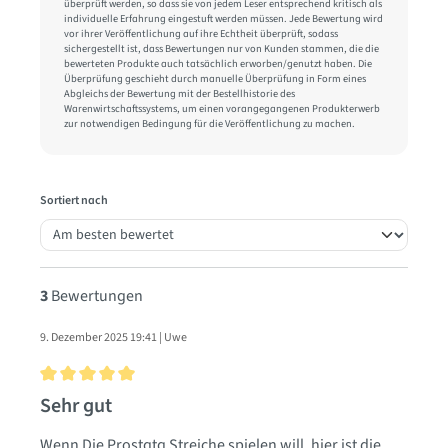
überprüft werden, so dass sie von jedem Leser entsprechend kritisch als
individuelle Erfahrung eingestuft werden müssen. Jede Bewertung wird
vor ihrer Veröffentlichung auf ihre Echtheit überprüft, sodass
sichergestellt ist, dass Bewertungen nur von Kunden stammen, die die
bewerteten Produkte auch tatsächlich erworben/genutzt haben. Die
Überprüfung geschieht durch manuelle Überprüfung in Form eines
Abgleichs der Bewertung mit der Bestellhistorie des
Warenwirtschaftssystems, um einen vorangegangenen Produkterwerb
zur notwendigen Bedingung für die Veröffentlichung zu machen.
Sortiert nach
3
Bewertungen
9. Dezember 2025 19:41 | Uwe
Bewertung mit 5 von 5 Sternen
Sehr gut
Wenn Die Prostata Streiche spielen will, hier ist die