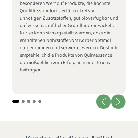
hi
besonderen Wert auf Produkte, die höchste
ha
Qualitätsstandards erfüllen: frei von
Na
unnötigen Zusatzstoffen, gut bioverfügbar und
Im
as
auf wissenschaftlicher Grundlage entwickelt.
mi
er
Nur so kann sichergestellt werden, dass die
vo
enthaltenen Nährstoffe vom Körper optimal
In
aufgenommen und verwertet werden. Deshalb
Ei
empfehle ich die Produkte von Quintessence
un
die maßgeblich zum Erfolg in meiner Praxis
Zu
beitragen.
au
Üb