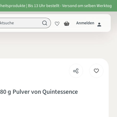
heitsprodukte | Bis 13 Uhr bestellt - Versand am selben Werktag
Anmelden
on 4.6 von 5 Sternen
80 g Pulver von Quintessence