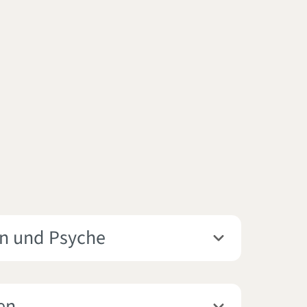
en und Psyche
en