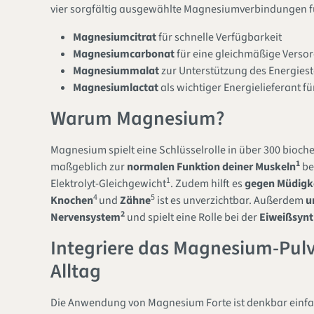
vier sorgfältig ausgewählte Magnesiumverbindungen 
Magnesiumcitrat
für schnelle Verfügbarkeit
Magnesiumcarbonat
für eine gleichmäßige Verso
Magnesiummalat
zur Unterstützung des Energie
Magnesiumlactat
als wichtiger Energielieferant fü
Warum Magnesium?
Magnesium spielt eine Schlüsselrolle in über 300 bioch
1
maßgeblich zur
normalen Funktion deiner Muskeln
be
1
Elektrolyt-Gleichgewicht
. Zudem hilft es
gegen Müdigk
4
5
Knochen
und
Zähne
ist es unverzichtbar. Außerdem
u
2
Nervensystem
und spielt eine Rolle bei der
Eiweißsynt
Integriere das Magnesium-Pulv
Alltag
Die Anwendung von Magnesium Forte ist denkbar einf