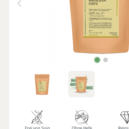
Frei von Soja
Ohne Hefe
Reins