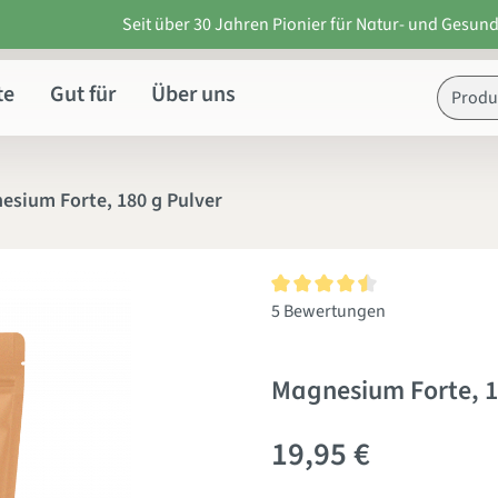
Seit über 30 Jahren Pionier für Natur- und Gesund
te
Gut für
Über uns
esium Forte, 180 g Pulver
Durchschnittliche Bewertung v
5 Bewertungen
Magnesium Forte, 1
19,95 €