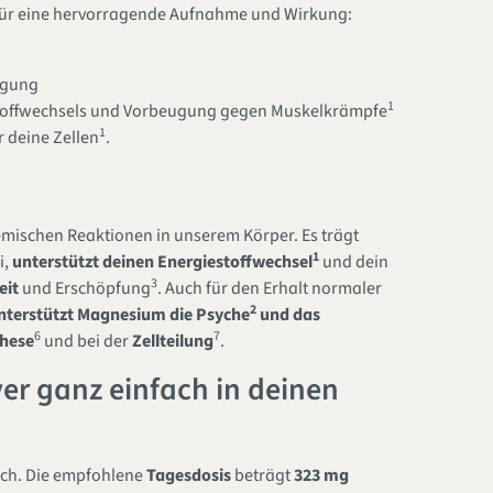
für eine hervorragende Aufnahme und Wirkung:
rgung
1
stoffwechsels und Vorbeugung gegen Muskelkrämpfe
1
r deine Zellen
.
emischen Reaktionen in unserem Körper. Es trägt
1
i,
unterstützt deinen Energiestoffwechsel
und dein
3
eit
und Erschöpfung
. Auch für den Erhalt normaler
2
nterstützt Magnesium die
Psyche
und das
6
7
hese
und bei der
Zellteilung
.
er ganz einfach in deinen
ach. Die empfohlene
Tagesdosis
beträgt
323 mg