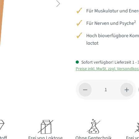
Für Muskulatur und Ener
2
Für Nerven und Psyche
Hoch bioverfügbare Komb
lactat
Sofort verfügbar! Lieferzeit 1 
Preise inkl. MwSt. zzgl. Versandko
Produkt Anzahl: Gib den gewü
toff
Frei von Laktose
Ohne Gentechnik
Frei v