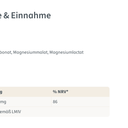
fe & Einnahme
bonat
, Magnesiummalat
, Magnesiumlactat
 g
% NRV*
 mg
86
 gemäß LMIV