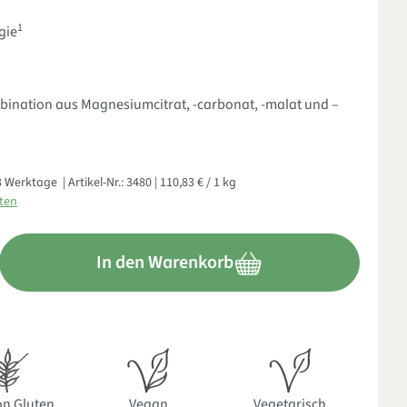
1
gie
ination aus Magnesiumcitrat, -carbonat, -malat und –
- 3 Werktage
| Artikel-Nr.:
3480
| 110,83 € / 1 kg
sten
nschten Wert ein oder benutze die Schaltflächen um die Anzahl zu
In den Warenkorb
on Gluten
Vegan
Vegetarisch