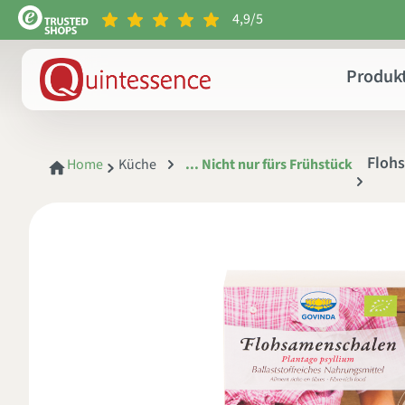
4,9/5
e springen
Zur Hauptnavigation springen
Produk
Floh
Home
Küche
... Nicht nur fürs Frühstück