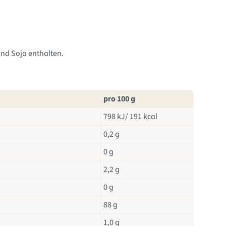
nd Soja enthalten.
pro 100 g
798 kJ/ 191 kcal
0,2 g
0 g
2,2 g
0 g
88 g
1,0 g