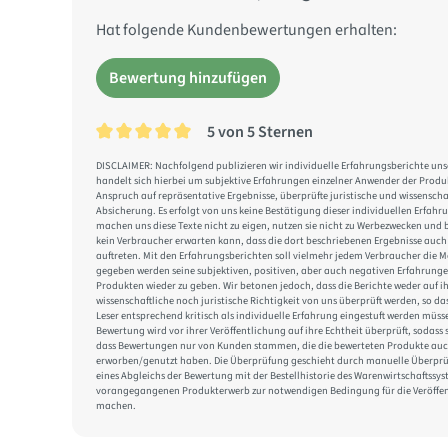
Hat folgende Kundenbewertungen erhalten:
Bewertung hinzufügen
5 von 5 Sternen
Durchschnittliche Bewertung von 5 von 5 Sternen
DISCLAIMER: Nachfolgend publizieren wir individuelle Erfahrungsberichte uns
handelt sich hierbei um subjektive Erfahrungen einzelner Anwender der Produ
Anspruch auf repräsentative Ergebnisse, überprüfte juristische und wissenscha
Absicherung. Es erfolgt von uns keine Bestätigung dieser individuellen Erfahr
machen uns diese Texte nicht zu eigen, nutzen sie nicht zu Werbezwecken und 
kein Verbraucher erwarten kann, dass die dort beschriebenen Ergebnisse auch
auftreten. Mit den Erfahrungsberichten soll vielmehr jedem Verbraucher die M
gegeben werden seine subjektiven, positiven, aber auch negativen Erfahrung
Produkten wieder zu geben. Wir betonen jedoch, dass die Berichte weder auf i
wissenschaftliche noch juristische Richtigkeit von uns überprüft werden, so da
Leser entsprechend kritisch als individuelle Erfahrung eingestuft werden müss
Bewertung wird vor ihrer Veröffentlichung auf ihre Echtheit überprüft, sodass si
dass Bewertungen nur von Kunden stammen, die die bewerteten Produkte auc
erworben/genutzt haben. Die Überprüfung geschieht durch manuelle Überpr
eines Abgleichs der Bewertung mit der Bestellhistorie des Warenwirtschaftssy
vorangegangenen Produkterwerb zur notwendigen Bedingung für die Veröffen
machen.