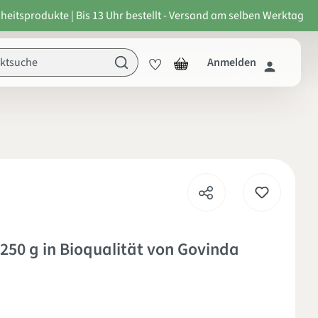
heitsprodukte | Bis 13 Uhr bestellt - Versand am selben Werktag
Anmelden
on 5 von 5 Sternen
250 g in Bioqualität von Govinda