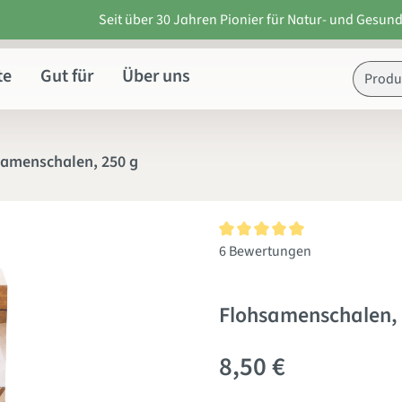
Seit über 30 Jahren Pionier für Natur- und Gesund
te
Gut für
Über uns
samenschalen, 250 g
Durchschnittliche Bewertung v
6 Bewertungen
Flohsamenschalen, 
8,50 €