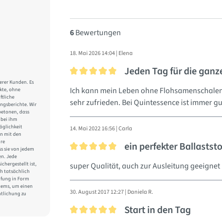
6
Bewertungen
18. Mai 2026 14:04 | Elena
Jeden Tag für die ganz
erer Kunden. Es
Bewertung mit 5 von 5 Sternen
Ich kann mein Leben ohne Flohsamenschalen ni
kte, ohne
ftliche
sehr zufrieden. Bei Quintessence ist immer gu
ungsberichte. Wir
betonen, dass
 bei ihm
öglichkeit
14. Mai 2022 16:56 | Carla
en mit den
hre
ein perfekter Ballaststo
ss sie von jedem
en. Jede
Bewertung mit 5 von 5 Sternen
chergestellt ist,
super Qualität, auch zur Ausleitung geeignet
h tatsächlich
üfung in Form
stems, um einen
30. August 2017 12:27 | Daniela R.
tlichung zu
Start in den Tag