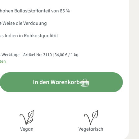
hohen Ballaststoffanteil von 85 %
he Weise die Verdauung
s Indien in Rohkostqualität
- 3 Werktage
| Artikel-Nr.:
3110
| 34,00 € / 1 kg
sten
nschten Wert ein oder benutze die Schaltflächen um die Anzahl zu
In den Warenkorb
Vegan
Vegetarisch