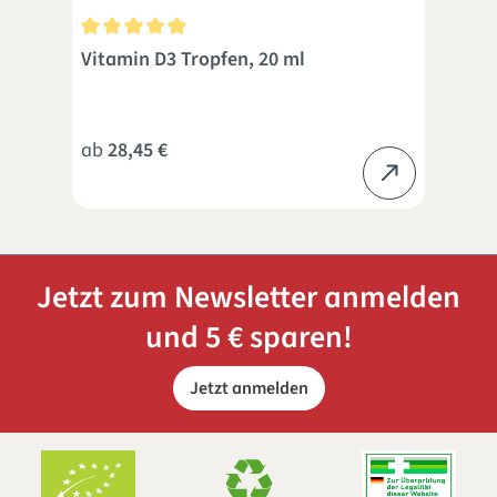
 5 Sternen
Durchschnittliche Bewertung von 4.9 von 5 Sternen
Dur
Vitamin D3 Tropfen, 20 ml
Vit
ab
28,45 €
ab
Jetzt zum Newsletter anmelden
und 5 € sparen!
Jetzt anmelden