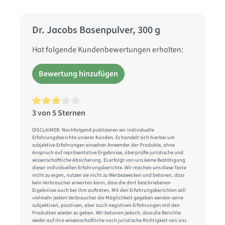
Dr. Jacobs Basenpulver, 300 g
Hat folgende Kundenbewertungen erhalten:
Bewertung hinzufügen
3 von 5 Sternen
Durchschnittliche Bewertung von 3 von 5 Sternen
DISCLAIMER: Nachfolgend publizieren wir individuelle
Erfahrungsberichte unserer Kunden. Es handelt sich hierbei um
subjektive Erfahrungen einzelner Anwender der Produkte, ohne
Anspruch auf repräsentative Ergebnisse, überprüfte juristische und
wissenschaftliche Absicherung. Es erfolgt von uns keine Bestätigung
dieser individuellen Erfahrungsberichte. Wir machen uns diese Texte
nicht zu eigen, nutzen sie nicht zu Werbezwecken und betonen, dass
kein Verbraucher erwarten kann, dass die dort beschriebenen
Ergebnisse auch bei ihm auftreten. Mit den Erfahrungsberichten soll
vielmehr jedem Verbraucher die Möglichkeit gegeben werden seine
subjektiven, positiven, aber auch negativen Erfahrungen mit den
Produkten wieder zu geben. Wir betonen jedoch, dass die Berichte
weder auf ihre wissenschaftliche noch juristische Richtigkeit von uns