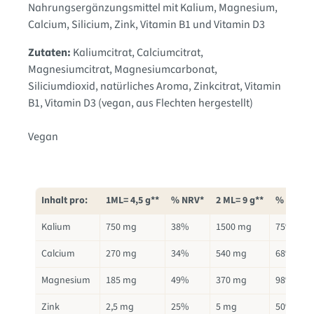
Nahrungsergänzungsmittel mit Kalium, Magnesium,
Calcium, Silicium, Zink, Vitamin B1 und Vitamin D3
Zutaten:
Kaliumcitrat
, Calciumcitrat
,
Magnesiumcitrat
, Magnesiumcarbonat
,
Siliciumdioxid
, natürliches Aroma
, Zinkcitrat
, Vitamin
B1
, Vitamin D3 (vegan, aus Flechten hergestellt)
Vegan
Inhalt pro:
1ML= 4,5 g**
% NRV*
2 ML= 9 g**
% NRV*
Kalium
750 mg
38%
1500 mg
75%
Calcium
270 mg
34%
540 mg
68%
Magnesium
185 mg
49%
370 mg
98%
Zink
2,5 mg
25%
5 mg
50%