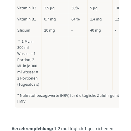
Vitamin D3
2,5 µg
50%
5 µg
100%
Vitamin B1
0,7 mg
64 %
1,4 mg
127 %
Silicium
20 mg
-
40 mg
-
** 1 ML in
300 ml
Wasser = 1
Portion; 2
ML in je 300
ml Wasser =
2 Portionen
(Tagesdosis)
*
Nährstoffbezugswerte (NRV) für die tägliche Zufuhr gemäß
LMIV
Verzehrempfehlung:
1-2 mal täglich 1 gestrichenen