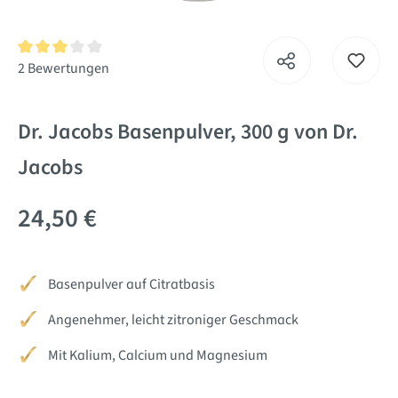
Durchschnittliche Bewertung von 3 von 5 Sternen
2 Bewertungen
Dr. Jacobs Basenpulver, 300 g von Dr.
Jacobs
24,50 €
Basenpulver auf Citratbasis
Angenehmer, leicht zitroniger Geschmack
Mit Kalium, Calcium und Magnesium