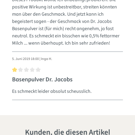
positive Wirkung ist unbestreitbar, streiten könnten
man über den Geschmack. Und jetzt kann ich
begeistert sagen - der Geschmack von Dr. Jacobs
Basenpulver ist (für mich) recht angenehm, ja fast
neutral. Es schmeckt ein bisschen wie 0,5% fettarmer
Milch ... wenn überhaupt. Ich bin sehr zufrieden!
5. Juni 2019 18:00 | Inga H.
Bewertung mit 1 von 5 Sternen
Basenpulver Dr. Jacobs
Es schmeckt leider absolut scheusslich.
Kunden, die diesen Artikel