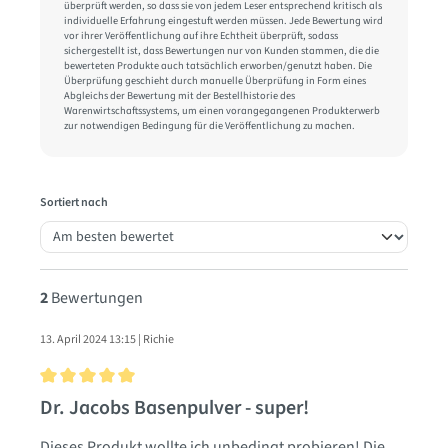
überprüft werden, so dass sie von jedem Leser entsprechend kritisch als
individuelle Erfahrung eingestuft werden müssen. Jede Bewertung wird
vor ihrer Veröffentlichung auf ihre Echtheit überprüft, sodass
sichergestellt ist, dass Bewertungen nur von Kunden stammen, die die
bewerteten Produkte auch tatsächlich erworben/genutzt haben. Die
Überprüfung geschieht durch manuelle Überprüfung in Form eines
Abgleichs der Bewertung mit der Bestellhistorie des
Warenwirtschaftssystems, um einen vorangegangenen Produkterwerb
zur notwendigen Bedingung für die Veröffentlichung zu machen.
Sortiert nach
2
Bewertungen
13. April 2024 13:15 | Richie
Bewertung mit 5 von 5 Sternen
Dr. Jacobs Basenpulver - super!
Dieses Produkt wollte ich unbedingt probieren! Die