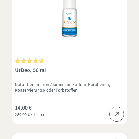
Durchschnittliche Bewertung von 5 von 5 Sternen
UrDeo, 50 ml
Natur-Deo frei von Aluminium, Parfum, Parabenen,
Konservierungs- oder Farbstoffen
14,00 €
280,00 € / 1 Liter