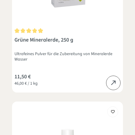
Durchschnittliche Bewertung von 5 von 5 Sternen
Grüne Mineralerde, 250 g
Ultrafeines Pulver für die Zubereitung von Mineralerde
Wasser
11,50 €
46,00 € / 1 kg