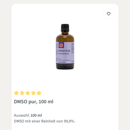
Durchschnittliche Bewertung von 5 von 5 Sternen
DMSO pur, 100 ml
Auswahl:
100 ml
DMSO mit einer Reinheit von 99,9%.