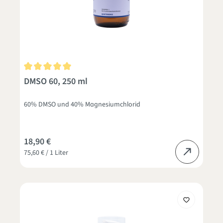
Durchschnittliche Bewertung von 5 von 5 Sternen
DMSO 60, 250 ml
60% DMSO und 40% Magnesiumchlorid
18,90 €
75,60 € / 1 Liter