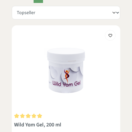
Durchschnittliche Bewertung von 4.8 von 5 Sternen
Wild Yam Gel, 200 ml