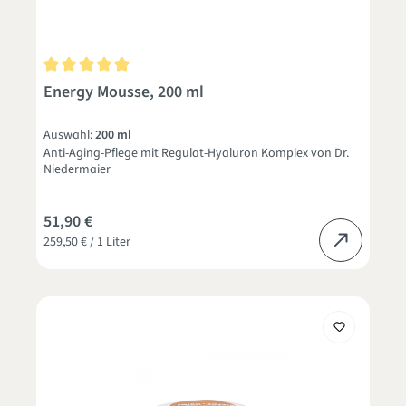
Durchschnittliche Bewertung von 5 von 5 Sternen
Energy Mousse, 200 ml
Auswahl:
200 ml
Anti-Aging-Pflege mit Regulat-Hyaluron Komplex von Dr.
Niedermaier
51,90 €
259,50 € / 1 Liter