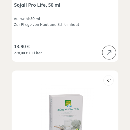
Durchschnittliche Bewertung von 5 von 5 Sternen
Sojall Pro Life, 50 ml
Auswahl:
50 ml
Zur Pflege von Haut und Schleimhaut
13,90 €
278,00 € / 1 Liter