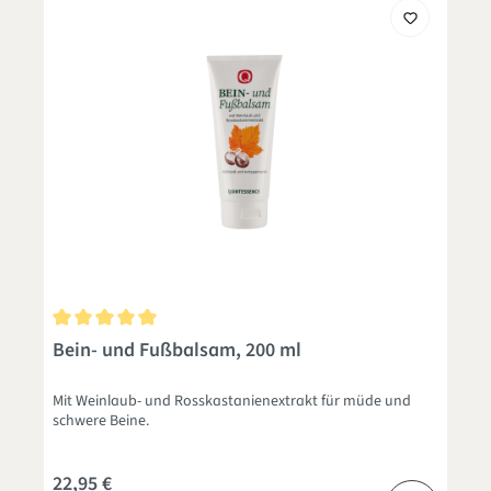
Durchschnittliche Bewertung von 5 von 5 Sternen
Bein- und Fußbalsam, 200 ml
Mit Weinlaub- und Rosskastanienextrakt für müde und
schwere Beine.
22,95 €