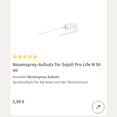
Durchschnittliche Bewertung von 5 von 5 Sternen
Nasenspray-Aufsatz für Sojall Pro Life M 50
ml
Auswahl:
Nasenspray-Aufsatz
Sprühaufsatz für die Nase und den Rachenraum
2,90 €