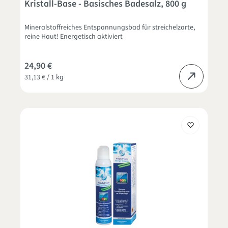
Durchschnittliche Bewertung von 5 von 5 Sternen
Kristall-Base - Basisches Badesalz, 800 g
Mineralstoffreiches Entspannungsbad für streichelzarte,
reine Haut! Energetisch aktiviert
24,90 €
31,13 € / 1 kg