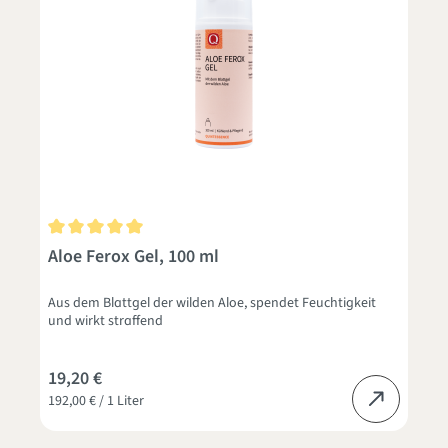
Durchschnittliche Bewertung von 5 von 5 Sternen
Aloe Ferox Gel, 100 ml
Aus dem Blattgel der wilden Aloe, spendet Feuchtigkeit
und wirkt straffend
19,20 €
192,00 € / 1 Liter