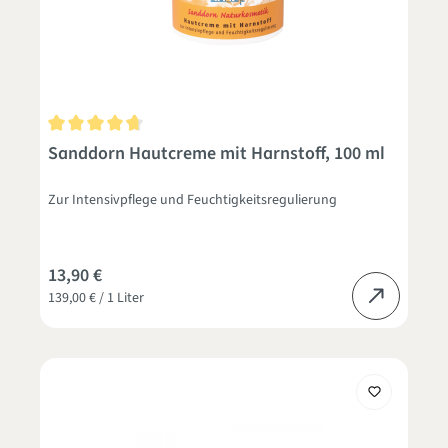
Durchschnittliche Bewertung von 4.6 von 5 Sternen
Sanddorn Hautcreme mit Harnstoff, 100 ml
Zur Intensivpflege und Feuchtigkeitsregulierung
13,90 €
139,00 € / 1 Liter