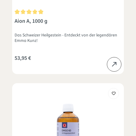
Durchschnittliche Bewertung von 4.9 von 5 Sternen
Aion A, 1000 g
Das Schweizer Heilgestein - Entdeckt von der legendären
Emma Kunz!
53,95 €