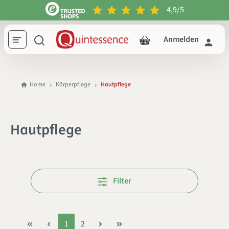
4,9/5
inhalt springen
Anmelden
Home
Körperpflege
Hautpflege
Hautpflege
Filter
1
2