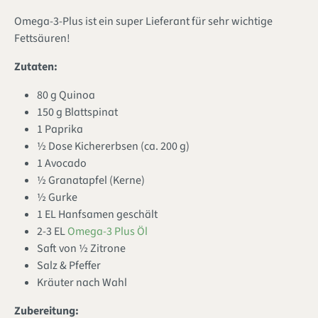
Omega-3-Plus ist ein super Lieferant für sehr wichtige
Fettsäuren!
Zutaten:
80 g Quinoa
150 g Blattspinat
1 Paprika
½ Dose Kichererbsen (ca. 200 g)
1 Avocado
½ Granatapfel (Kerne)
½ Gurke
1 EL Hanfsamen geschält
2-3 EL
Omega-3 Plus Öl
Saft von ½ Zitrone
Salz & Pfeffer
Kräuter nach Wahl
Zubereitung: