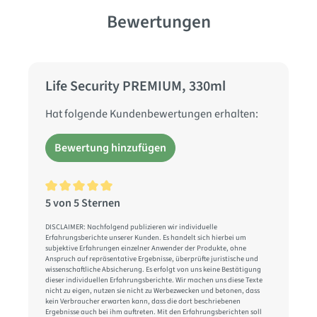
Bewertungen
Life Security PREMIUM, 330ml
Hat folgende Kundenbewertungen erhalten:
Bewertung hinzufügen
5 von 5 Sternen
Durchschnittliche Bewertung von 5 von 5 Sternen
DISCLAIMER: Nachfolgend publizieren wir individuelle
Erfahrungsberichte unserer Kunden. Es handelt sich hierbei um
subjektive Erfahrungen einzelner Anwender der Produkte, ohne
Anspruch auf repräsentative Ergebnisse, überprüfte juristische und
wissenschaftliche Absicherung. Es erfolgt von uns keine Bestätigung
dieser individuellen Erfahrungsberichte. Wir machen uns diese Texte
nicht zu eigen, nutzen sie nicht zu Werbezwecken und betonen, dass
kein Verbraucher erwarten kann, dass die dort beschriebenen
Ergebnisse auch bei ihm auftreten. Mit den Erfahrungsberichten soll