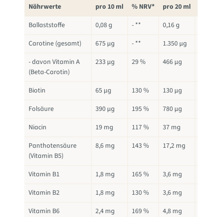
Nährwerte
pro 10 ml
% NRV*
pro 20 ml
% NR
Ballaststoffe
0,08 g
- **
0,16 g
- **
Carotine (gesamt)
675 µg
- **
1.350 µg
- **
- davon Vitamin A
233 µg
29 %
466 µg
58 %
(Beta-Carotin)
Biotin
65 µg
130 %
130 µg
260 %
Folsäure
390 µg
195 %
780 µg
390 %
Niacin
19 mg
117 %
37 mg
234 %
Panthotensäure
8,6 mg
143 %
17,2 mg
286 %
(Vitamin B5)
Vitamin B1
1,8 mg
165 %
3,6 mg
330 %
Vitamin B2
1,8 mg
130 %
3,6 mg
260 %
Vitamin B6
2,4 mg
169 %
4,8 mg
338 %