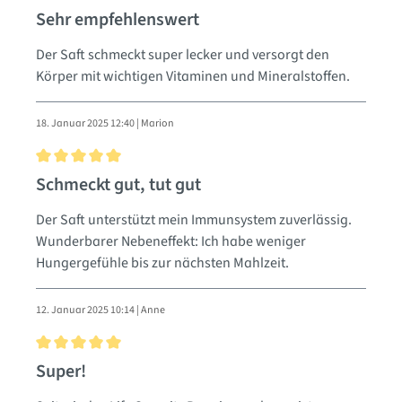
Bewertung mit 5 von 5 Sternen
Sehr empfehlenswert
Der Saft schmeckt super lecker und versorgt den
Körper mit wichtigen Vitaminen und Mineralstoffen.
18. Januar 2025 12:40 | Marion
Bewertung mit 5 von 5 Sternen
Schmeckt gut, tut gut
Der Saft unterstützt mein Immunsystem zuverlässig.
Wunderbarer Nebeneffekt: Ich habe weniger
Hungergefühle bis zur nächsten Mahlzeit.
12. Januar 2025 10:14 | Anne
Bewertung mit 5 von 5 Sternen
Super!