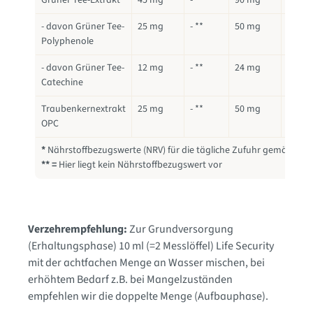
Grüner Tee-Extrakt
45 mg
- **
90 mg
- **
- davon Grüner Tee-
25 mg
- **
50 mg
- **
Polyphenole
- davon Grüner Tee-
12 mg
- **
24 mg
- **
Catechine
Traubenkernextrakt
25 mg
- **
50 mg
- **
OPC
*
Nährstoffbezugswerte (NRV) für die tägliche Zufuhr gemäß LMI
** =
Hier liegt kein Nährstoffbezugswert vor
Verzehrempfehlung:
Zur Grundversorgung
(Erhaltungsphase) 10 ml (=2 Messlöffel) Life Security
mit der achtfachen Menge an Wasser mischen, bei
erhöhtem Bedarf z.B. bei Mangelzuständen
empfehlen wir die doppelte Menge (Aufbauphase).