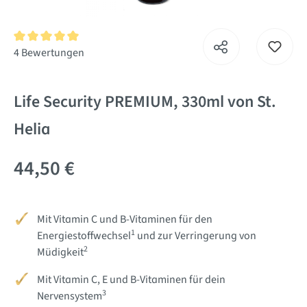
Durchschnittliche Bewertung von 5 von 5 Sternen
4 Bewertungen
Life Security PREMIUM, 330ml von St.
Helia
44,50 €
Mit Vitamin C und B-Vitaminen für den
1
Energiestoffwechsel
und zur Verringerung von
2
Müdigkeit
Mit Vitamin C, E und B-Vitaminen für dein
3
Nervensystem