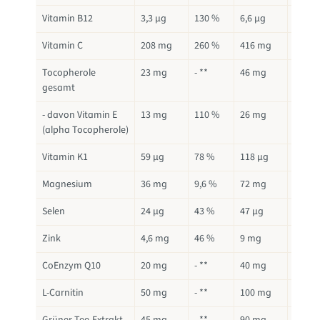
Vitamin B12
3,3 µg
130 %
6,6 µg
260 %
Vitamin C
208 mg
260 %
416 mg
520 %
Tocopherole
23 mg
- **
46 mg
- **
gesamt
- davon Vitamin E
13 mg
110 %
26 mg
220 %
(alpha Tocopherole)
Vitamin K1
59 µg
78 %
118 µg
156 %
Magnesium
36 mg
9,6 %
72 mg
19 %
Selen
24 µg
43 %
47 µg
86 %
Zink
4,6 mg
46 %
9 mg
91 %
CoEnzym Q10
20 mg
- **
40 mg
- **
L-Carnitin
50 mg
- **
100 mg
- **