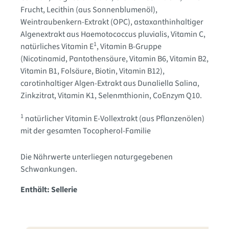
Frucht
, Lecithin (aus Sonnenblumenöl)
,
Weintraubenkern-Extrakt (OPC)
, astaxanthinhaltiger
Algenextrakt aus Haemotococcus pluvialis
, Vitamin C
,
1
natürliches Vitamin E
, Vitamin B-Gruppe
(Nicotinamid
, Pantothensäure
, Vitamin B6
, Vitamin B2
,
Vitamin B1
, Folsäure
, Biotin
, Vitamin B12)
,
carotinhaltiger Algen-Extrakt aus Dunaliella Salina,
Zinkzitrat, Vitamin K1, Selenmthionin, CoEnzym Q10.
1
natürlicher Vitamin E-Vollextrakt (aus Pflanzenölen)
mit der gesamten Tocopherol-Familie
Die Nährwerte unterliegen naturgegebenen
Schwankungen.
Enthält: Sellerie