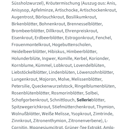
Süssholzwurzel)
, Kräutermischung (Auszug aus: Anis
,
Anisysop
, Apfelminze
, Artischocke
, Artischockenkraut
,
Augentrost
, Bärlauchkraut
, Basilikumkraut
,
Birkenblätter
, Bohnenkraut
, Brennesselblätter
,
Brombeerblätter
, Dillkraut
, Ehrenpreiskraut
,
Eisenkraut
, Erdbeerblätter
, Estragonkraut
, Fenchel
,
Frauenmantelkraut
, Hagebuttenschalen
,
Heidelbeerblätter
, Hibiskus
, Himbeerblätter
,
Holunderblüte
, Ingwer
, Kamille
, Kerbel
, Koriander
,
Kornblume
, Kümmel
, Labkraut
, Lavendelblüten
,
Liebstöckelblätter
, Lindenblüten
, Löwenzahnblätter
,
Lungenkraut
, Majoran
, Malve
, Melissenblätter
,
Petersilie
, Queckenwurzelstock
, Ringelblumenblüten
,
Rosenblütenblätter
, Rosmarinblätter
, Salbei
,
Schafgarbenkraut
, Schnittlauch
,
Sellerie
blätter
,
Spitzwegerichkraut
, Stiefmütterchenkraut
, Thymian
,
Walnußblätter
, Weiße Melisse
, Ysopkraut
, Zimtrinde
,
Zinnkraut
, Zitronenthymian
, Zitronenverbene)
, L-
Carnitin
, Magnesiumcitrat
, Grüner-Tee Extrakt
, Amla-