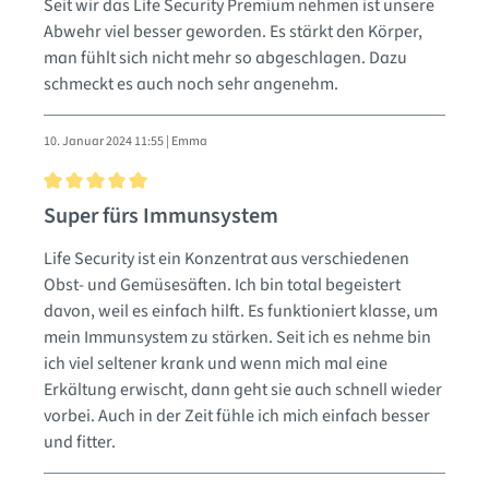
Seit wir das Life Security Premium nehmen ist unsere
Abwehr viel besser geworden. Es stärkt den Körper,
man fühlt sich nicht mehr so abgeschlagen. Dazu
schmeckt es auch noch sehr angenehm.
10. Januar 2024 11:55 | Emma
Bewertung mit 5 von 5 Sternen
Super fürs Immunsystem
Life Security ist ein Konzentrat aus verschiedenen
Obst- und Gemüsesäften. Ich bin total begeistert
davon, weil es einfach hilft. Es funktioniert klasse, um
mein Immunsystem zu stärken. Seit ich es nehme bin
ich viel seltener krank und wenn mich mal eine
Erkältung erwischt, dann geht sie auch schnell wieder
vorbei. Auch in der Zeit fühle ich mich einfach besser
und fitter.