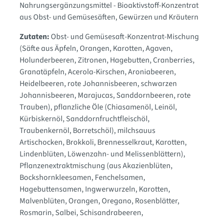
Nahrungsergänzungsmittel - Bioaktivstoff-Konzentrat
aus Obst- und Gemüsesäften, Gewürzen und Kräutern
Zutaten:
Obst- und Gemüsesaft-Konzentrat-Mischung
(Säfte aus Äpfeln
, Orangen
, Karotten
, Agaven
,
Holunderbeeren
, Zitronen
, Hagebutten
, Cranberries
,
Granatäpfeln
, Acerola-Kirschen
, Aroniabeeren
,
Heidelbeeren
, rote Johannisbeeren
, schwarzen
Johannisbeeren
, Marajucas
, Sanddornbeeren
, rote
Trauben)
, pflanzliche Öle (Chiasamenöl
, Leinöl
,
Kürbiskernöl
, Sanddornfruchtfleischöl
,
Traubenkernöl
, Borretschöl)
, milchsauus
Artischocken
, Brokkoli
, Brennesselkraut
, Karotten
,
Lindenblüten
, Löwenzahn- und Melissenblättern)
,
Pflanzenextraktmischung (aus Akazienblüten
,
Bockshornkleesamen
, Fenchelsamen
,
Hagebuttensamen
, Ingwerwurzeln
, Karotten
,
Malvenblüten
, Orangen
, Oregano
, Rosenblätter
,
Rosmarin
, Salbei
, Schisandrabeeren
,