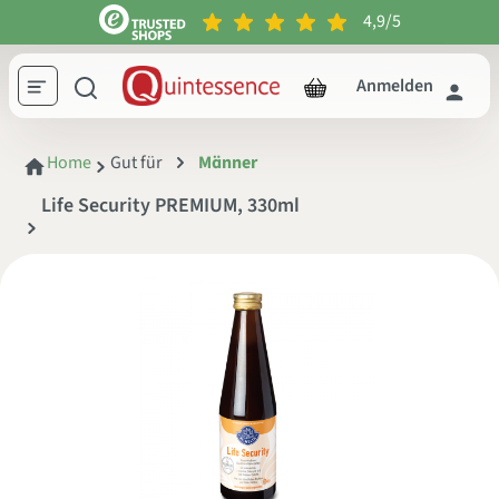
4,9/5
inhalt springen
Anmelden
Home
Gut für
Männer
Life Security PREMIUM, 330ml