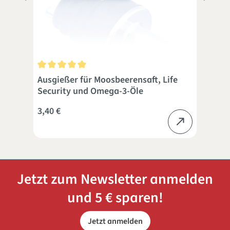
 5 Sternen
Durchschnittliche Bewertung von 5 von 5 Sternen
Dur
Ausgießer für Moosbeerensaft, Life
Reg
Security und Omega-3-Öle
3,40 €
ab
Jetzt zum Newsletter anmelden
und 5 € sparen!
Jetzt anmelden