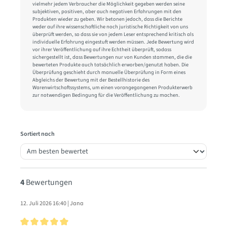
vielmehr jedem Verbraucher die Möglichkeit gegeben werden seine
subjektiven, positiven, aber auch negativen Erfahrungen mit den
Produkten wieder zu geben. Wir betonen jedoch, dass die Berichte
weder auf ihre wissenschaftliche noch juristische Richtigkeit von uns
überprüft werden, so dass sie von jedem Leser entsprechend kritisch als
individuelle Erfahrung eingestuft werden müssen. Jede Bewertung wird
vor ihrer Veröffentlichung auf ihre Echtheit überprüft, sodass
sichergestellt ist, dass Bewertungen nur von Kunden stammen, die die
bewerteten Produkte auch tatsächlich erworben/genutzt haben. Die
Überprüfung geschieht durch manuelle Überprüfung in Form eines
Abgleichs der Bewertung mit der Bestellhistorie des
Warenwirtschaftssystems, um einen vorangegangenen Produkterwerb
zur notwendigen Bedingung für die Veröffentlichung zu machen.
Sortiert nach
4
Bewertungen
12. Juli 2026 16:40 | Jana