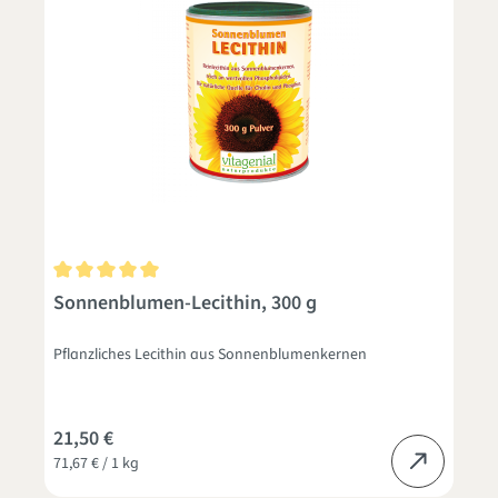
Durchschnittliche Bewertung von 5 von 5 Sternen
Sonnenblumen-Lecithin, 300 g
Pflanzliches Lecithin aus Sonnenblumenkernen
21,50 €
71,67 € / 1 kg