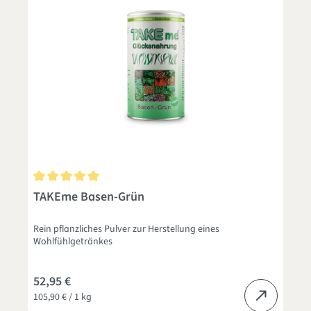
Durchschnittliche Bewertung von 5 von 5 Sternen
TAKEme Basen-Grün
Rein pflanzliches Pulver zur Herstellung eines
Wohlfühlgetränkes
52,95 €
105,90 € / 1 kg