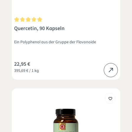
Durchschnittliche Bewertung von 5 von 5 Sternen
Quercetin, 90 Kapseln
Ein Polyphenol aus der Gruppe der Flavonoide
22,95 €
395,69 € / 1 kg