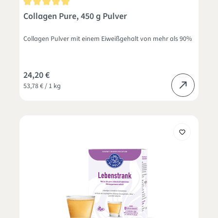
Durchschnittliche Bewertung von 5 von 5 Sternen
Collagen Pure, 450 g Pulver
Collagen Pulver mit einem Eiweißgehalt von mehr als 90%
24,20 €
53,78 € / 1 kg