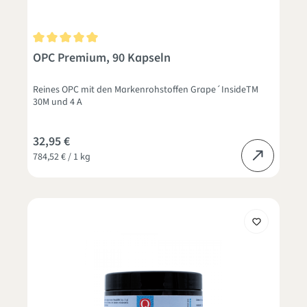
Durchschnittliche Bewertung von 5 von 5 Sternen
OPC Premium, 90 Kapseln
Reines OPC mit den Markenrohstoffen Grape´InsideTM
30M und 4 A
32,95 €
784,52 € / 1 kg