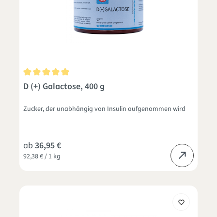
Durchschnittliche Bewertung von 5 von 5 Sternen
D (+) Galactose, 400 g
Zucker, der unabhängig von Insulin aufgenommen wird
ab
36,95 €
92,38 € / 1 kg