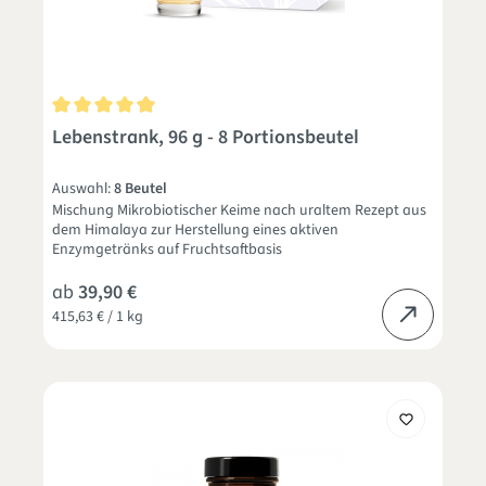
Durchschnittliche Bewertung von 4.8 von 5 Sternen
Lebenstrank, 96 g - 8 Portionsbeutel
Auswahl:
8 Beutel
Mischung Mikrobiotischer Keime nach uraltem Rezept aus
dem Himalaya zur Herstellung eines aktiven
Enzymgetränks auf Fruchtsaftbasis
ab
39,90 €
415,63 € / 1 kg