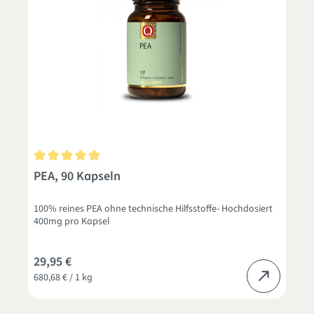
Durchschnittliche Bewertung von 5 von 5 Sternen
PEA, 90 Kapseln
100% reines PEA ohne technische Hilfsstoffe- Hochdosiert
400mg pro Kapsel
29,95 €
680,68 € / 1 kg