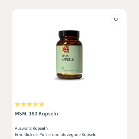
Durchschnittliche Bewertung von 4.9 von 5 Sternen
MSM, 180 Kapseln
Auswahl:
Kapseln
Erhältlich als Pulver und als vegane Kapseln