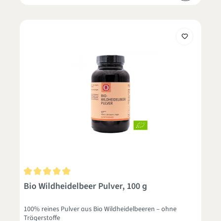
Durchschnittliche Bewertung von 5 von 5 Sternen
Bio Wildheidelbeer Pulver, 100 g
100% reines Pulver aus Bio Wildheidelbeeren – ohne
Trägerstoffe