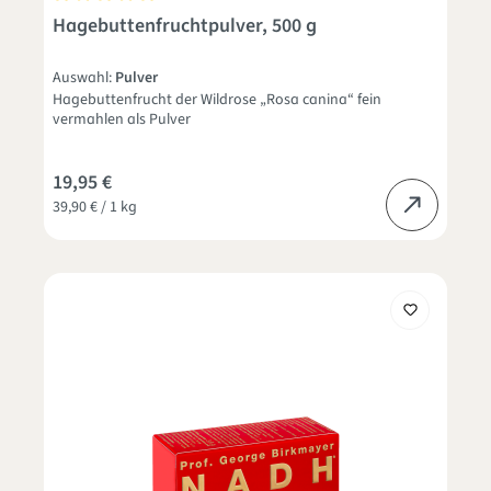
Durchschnittliche Bewertung von 5 von 5 Sternen
Hagebuttenfruchtpulver, 500 g
Auswahl:
Pulver
Hagebuttenfrucht der Wildrose „Rosa canina“ fein
vermahlen als Pulver
19,95 €
39,90 € / 1 kg