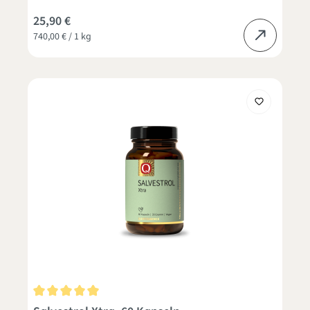
25,90 €
740,00 € / 1 kg
Durchschnittliche Bewertung von 5 von 5 Sternen