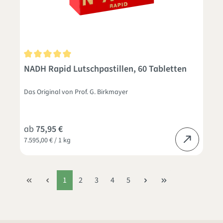
Durchschnittliche Bewertung von 5 von 5 Sternen
NADH Rapid Lutschpastillen, 60 Tabletten
Das Original von Prof. G. Birkmayer
ab
75,95 €
7.595,00 € / 1 kg
1
2
3
4
5