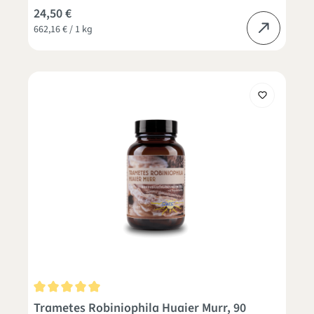
24,50 €
662,16 € / 1 kg
Durchschnittliche Bewertung von 5 von 5 Sternen
Trametes Robiniophila Huaier Murr, 90