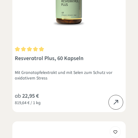
Durchschnittliche Bewertung von 5 von 5 Sternen
Resveratrol Plus, 60 Kapseln
Mit Granatapfelextrakt und mit Selen zum Schutz vor
oxidativem Stress
ab
22,95 €
819,64 € / 1 kg