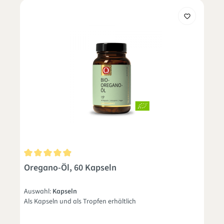
Durchschnittliche Bewertung von 4.9 von 5 Sternen
Oregano-Öl, 60 Kapseln
Auswahl:
Kapseln
Als Kapseln und als Tropfen erhältlich