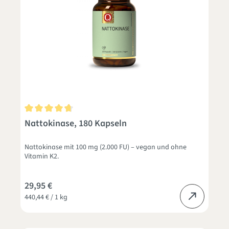
Durchschnittliche Bewertung von 4.8 von 5 Sternen
Nattokinase, 180 Kapseln
Nattokinase mit 100 mg (2.000 FU) – vegan und ohne
Vitamin K2.
29,95 €
440,44 € / 1 kg