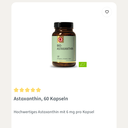
Durchschnittliche Bewertung von 4.9 von 5 Sternen
Astaxanthin, 60 Kapseln
Hochwertiges Astaxanthin mit 6 mg pro Kapsel