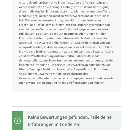
Anspruch auf repräsentative Ergebnisse, überprüfte juristische und
wissenschaftliche Absicherung. Es erfolgt von uns keine Bestätigung
dieser individuellen Erfahrungsberichte. Wir machen uns diese Texte
nicht zu eigen, nutzen sie nicht zu Werbezwecken und betonen, dass
kein Verbraucher erwarten kann, dass die dort beschriebenen
Ergebnisse auch bei ihm auftreten. Mit den Erfahrungsberichten soll
vielmehr jedem Verbraucher die Möglichkeit gegeben werden seine
subjektiven, positiven, aber auch negativen Erfahrungen mit den
Produkten wieder zu geben. Wir betonen jedoch, dass die Berichte
weder auf ihre wissenschaftliche noch juristische Richtigkeit von uns
überprüft werden, so dass sie von jedem Leser entsprechend kritisch als
individuelle Erfahrung eingestuft werden müssen. Jede Bewertung wird
vor ihrer Veröffentlichung auf ihre Echtheit überprüft, sodass
sichergestellt ist, dass Bewertungen nur von Kunden stammen, die die
bewerteten Produkte auch tatsächlich erworben/genutzt haben. Die
Überprüfung geschieht durch manuelle Überprüfung in Form eines
Abgleichs der Bewertung mit der Bestellhistorie des
Warenwirtschaftssystems, um einen vorangegangenen Produkterwerb
zur notwendigen Bedingung für die Veröffentlichung zu machen.
Keine Bewertungen gefunden. Teile deine
Erfahrungen mit anderen.