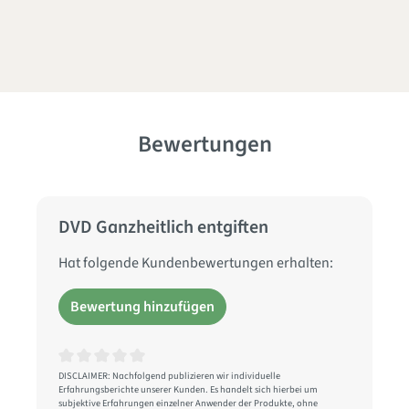
Bewertungen
DVD Ganzheitlich entgiften
Hat folgende Kundenbewertungen erhalten:
Bewertung hinzufügen
Durchschnittliche Bewertung von 0 von 5 Sternen
DISCLAIMER: Nachfolgend publizieren wir individuelle
Erfahrungsberichte unserer Kunden. Es handelt sich hierbei um
subjektive Erfahrungen einzelner Anwender der Produkte, ohne