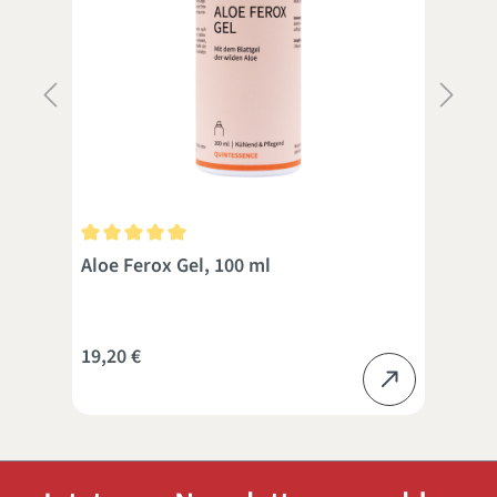
 Sternen
Durchschnittliche Bewertung von 5 von 5 Sternen
Dur
Aloe Ferox Gel, 100 ml
Zec
Gla
19,20 €
19,