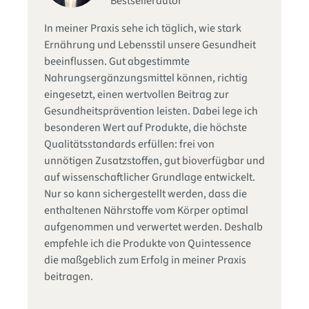
Bestsellerautor
Se
In meiner Praxis sehe ich täglich, wie stark
fu
d
Ernährung und Lebensstil unsere Gesundheit
Qu
die
beeinflussen. Gut abgestimmte
Zu
Nahrungsergänzungsmittel können, richtig
ge
in
eingesetzt, einen wertvollen Beitrag zur
In
s
Gesundheitsprävention leisten. Dabei lege ich
hi
besonderen Wert auf Produkte, die höchste
ha
Qualitätsstandards erfüllen: frei von
Na
unnötigen Zusatzstoffen, gut bioverfügbar und
Im
as
auf wissenschaftlicher Grundlage entwickelt.
mi
er
Nur so kann sichergestellt werden, dass die
vo
enthaltenen Nährstoffe vom Körper optimal
In
aufgenommen und verwertet werden. Deshalb
Ei
empfehle ich die Produkte von Quintessence
un
die maßgeblich zum Erfolg in meiner Praxis
Zu
beitragen.
au
Üb