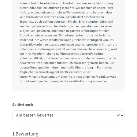
wissenschaftliche Absicherung. Es erfolgt von uns keine Bestätigung
dieser individuellen Erfahrungsberichte. Wir machen uns diese Texte
nicht zu eigen, nutzen sie nicht zu Werbezwecken und betonen, dass
kein Verbraucher erwarten kann, dass die dort beschriebenen
Ergebnisse auch bei ihm auftreten. Mit den Erfahrungsberichten soll
vielmehr jedem Verbraucher die Möglichkeit gegeben werden seine
subjektiven, positiven, aber auch negativen Erfahrungen mit den
Produkten wieder zu geben. Wir betonen jedoch, dass die Berichte
weder auf ihre wissenschaftliche noch juristische Richtigkeit von uns
überprüft werden, so dass sie von jedem Leser entsprechend kritisch als
individuelle Erfahrung eingestuft werden müssen. Jede Bewertung wird
vor ihrer Veröffentlichung auf ihre Echtheit überprüft, sodass
sichergestellt ist, dass Bewertungen nur von Kunden stammen, die die
bewerteten Produkte auch tatsächlich erworben/genutzt haben. Die
Überprüfung geschieht durch manuelle Überprüfung in Form eines
Abgleichs der Bewertung mit der Bestellhistorie des
Warenwirtschaftssystems, um einen vorangegangenen Produkterwerb
zur notwendigen Bedingung für die Veröffentlichung zu machen.
Sortiert nach
1
Bewertung