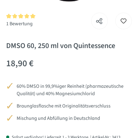
Durchschnittliche Bewertung von 5 von 5 Sternen
1 Bewertung
DMSO 60, 250 ml von Quintessence
18,90 €
60% DMSO in 99,9%iger Reinheit (pharmazeutische
Qualität) und 40% Magnesiumchlorid
Braunglasflasche mit Originalitätsverschluss
Mischung und Abfüllung in Deutschland
Sofort verfügbar! Lieferzeit 1 - 3 Werktage
| Artikel-Nr.:
3413