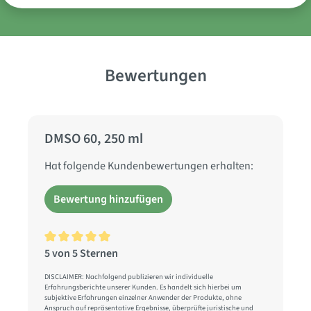
mit traditionellem Wissen.
Bewertungen
DMSO 60, 250 ml
Hat folgende Kundenbewertungen erhalten:
Bewertung hinzufügen
5 von 5 Sternen
Durchschnittliche Bewertung von 5 von 5 Sternen
DISCLAIMER: Nachfolgend publizieren wir individuelle
Erfahrungsberichte unserer Kunden. Es handelt sich hierbei um
subjektive Erfahrungen einzelner Anwender der Produkte, ohne
Anspruch auf repräsentative Ergebnisse, überprüfte juristische und