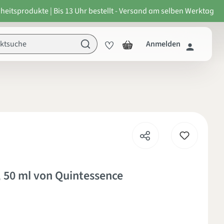
heitsprodukte | Bis 13 Uhr bestellt - Versand am selben Werktag
Anmelden
on 5 von 5 Sternen
 50 ml von Quintessence