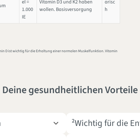
el =
Vitamin D3 und K2 haben
arisc
ium
1.000
wollen. Basisversorgung
h
IE
in D ist wichtig für die Erhaltung einer normalen Muskelfunktion. Vitamin
Deine gesundheitlichen Vorteile
m
²Wichtig für die E