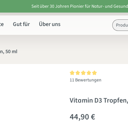
Seit über 30 Jahren Pionier für Natur- und Gesund
te
Gut für
Über uns
n, 50 ml
Durchschnittliche Bewertung v
11 Bewertungen
Vitamin D3 Tropfen,
44,90 €