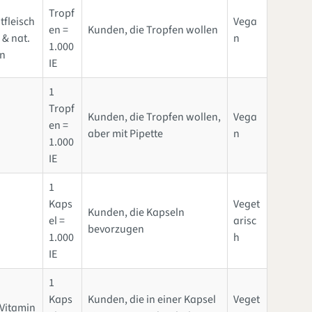
Tropf
fleisch
Vega
en =
Kunden, die Tropfen wollen
 & nat.
n
1.000
n
IE
1
Tropf
Kunden, die Tropfen wollen,
Vega
en =
aber mit Pipette
n
1.000
IE
1
Kaps
Veget
Kunden, die Kapseln
el =
arisc
bevorzugen
1.000
h
IE
1
Kaps
Kunden, die in einer Kapsel
Veget
 Vitamin