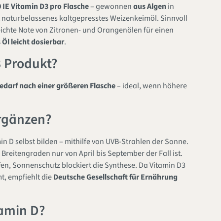
 IE Vitamin D3 pro Flasche
– gewonnen
aus Algen
in
 naturbelassenes kaltgepresstes Weizenkeimöl. Sinnvoll
eichte Note von Zitronen- und Orangenölen für einen
 Öl leicht dosierbar
.
 Produkt?
edarf nach einer größeren Flasche
– ideal, wenn höhere
rgänzen?
 D selbst bilden – mithilfe von UVB-Strahlen der Sonne.
 Breitengraden nur von April bis September der Fall ist.
en, Sonnenschutz blockiert die Synthese. Da Vitamin D3
t, empfiehlt die
Deutsche Gesellschaft für Ernährung
tamin D?