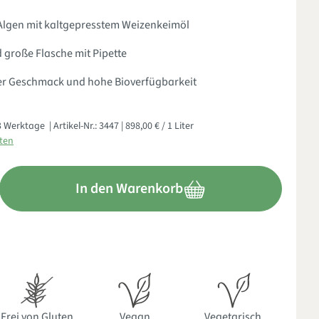
Algen mit kaltgepresstem Weizenkeimöl
d große Flasche mit Pipette
er Geschmack und hohe Bioverfügbarkeit
- 3 Werktage
| Artikel-Nr.:
3447
| 898,00 € / 1 Liter
sten
nschten Wert ein oder benutze die Schaltflächen um die Anzahl zu
In den Warenkorb
Frei von Gluten
Vegan
Vegetarisch