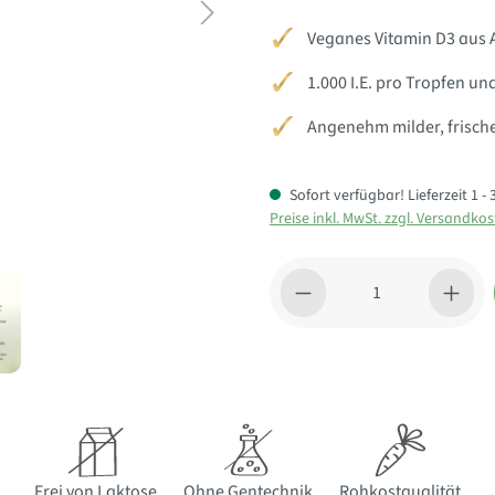
Veganes Vitamin D3 aus 
1.000 I.E. pro Tropfen un
Angenehm milder, frisch
Sofort verfügbar! Lieferzeit 1 
Preise inkl. MwSt. zzgl. Versandko
Produkt Anzahl: Gib den gewü
Frei von Laktose
Ohne Gentechnik
Rohkostqualität