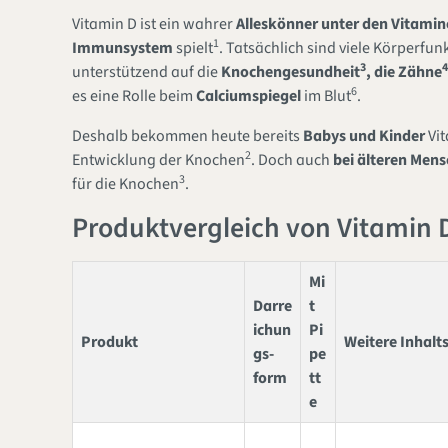
Vitamin D ist ein wahrer
Alleskönner unter den Vitami
1
Immunsystem
spielt
. Tatsächlich sind viele Körperfu
3
4
unterstützend auf die
Knochengesundheit
, die Zähne
6
es eine Rolle beim
Calciumspiegel
im Blut
.
Deshalb bekommen heute bereits
Babys und Kinder
Vit
2
Entwicklung der Knochen
. Doch auch
bei älteren Men
3
für die Knochen
.
Produktvergleich von Vitamin 
Mi
Darre
t
ichun
Pi
Produkt
Weitere Inhalt
gs-
pe
form
tt
e