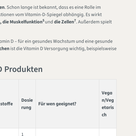
nen
. Schon lange ist bekannt, dass es eine Rolle im
nktionen vom Vitamin-D-Spiegel abhängig. Es wirkt
5
7
, die Muskelfunktion
und
die Zellen
. Außerdem spielt
amin D – für ein gesundes Wachstum und eine gesunde
schen
ist die Vitamin D Versorgung wichtig, beispielsweise
D Produkten
Vega
Dosie
n/Veg
sstoffe
Für wen geeignet?
rung
etaris
ch
1