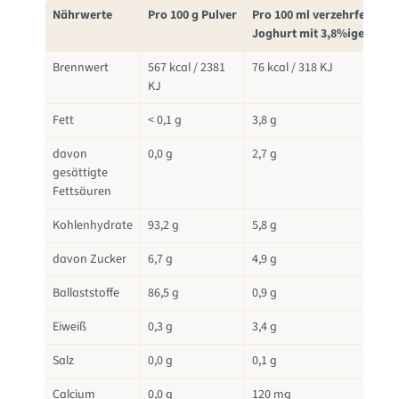
Nährwerte
Pro 100 g Pulver
Pro 100 ml verzehrfertiger
Joghurt mit 3,8%iger Milc
Brennwert
567 kcal / 2381
76 kcal / 318 KJ
KJ
Fett
< 0,1 g
3,8 g
davon
0,0 g
2,7 g
gesättigte
Fettsäuren
Kohlenhydrate
93,2 g
5,8 g
davon Zucker
6,7 g
4,9 g
Ballaststoffe
86,5 g
0,9 g
Eiweiß
0,3 g
3,4 g
Salz
0,0 g
0,1 g
Calcium
0,0 g
120 mg