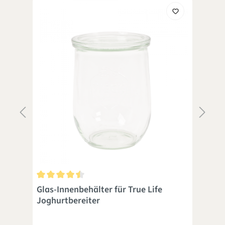
 Sternen
Durchschnittliche Bewertung von 4.4 von 5 Sternen
Dur
Glas-Innenbehälter für True Life
Jog
Joghurtbereiter
Jog