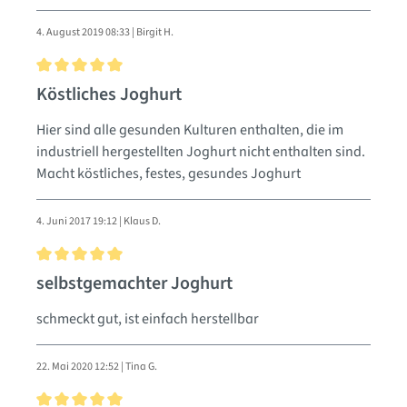
4. August 2019 08:33 | Birgit H.
Bewertung mit 5 von 5 Sternen
Köstliches Joghurt
Hier sind alle gesunden Kulturen enthalten, die im
industriell hergestellten Joghurt nicht enthalten sind.
Macht köstliches, festes, gesundes Joghurt
4. Juni 2017 19:12 | Klaus D.
Bewertung mit 5 von 5 Sternen
selbstgemachter Joghurt
schmeckt gut, ist einfach herstellbar
22. Mai 2020 12:52 | Tina G.