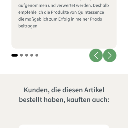
In
aufgenommen und verwertet werden. Deshalb
Ei
empfehle ich die Produkte von Quintessence
un
die maßgeblich zum Erfolg in meiner Praxis
Zu
beitragen.
au
Üb
Kunden, die diesen Artikel
bestellt haben, kauften auch: