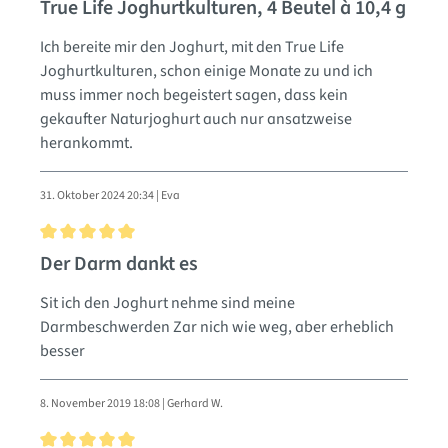
Bewertung mit 5 von 5 Sternen
True Life Joghurtkulturen, 4 Beutel à 10,4 g
Ich bereite mir den Joghurt, mit den True Life
Joghurtkulturen, schon einige Monate zu und ich
muss immer noch begeistert sagen, dass kein
gekaufter Naturjoghurt auch nur ansatzweise
herankommt.
31. Oktober 2024 20:34 | Eva
Bewertung mit 5 von 5 Sternen
Der Darm dankt es
Sit ich den Joghurt nehme sind meine
Darmbeschwerden Zar nich wie weg, aber erheblich
besser
8. November 2019 18:08 | Gerhard W.