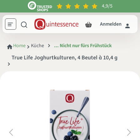
4,9/5
inhalt springen
Anmelden
Home
Küche
... Nicht nur fürs Frühstück
True Life Joghurtkulturen, 4 Beutel à 10,4 g