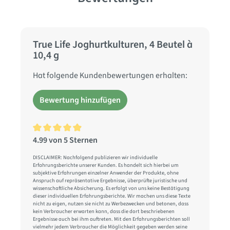
True Life Joghurtkulturen, 4 Beutel à
10,4 g
Hat folgende Kundenbewertungen erhalten:
Bewertung hinzufügen
4.99 von 5 Sternen
Durchschnittliche Bewertung von 4.9 von 5 Sternen
DISCLAIMER: Nachfolgend publizieren wir individuelle
Erfahrungsberichte unserer Kunden. Es handelt sich hierbei um
subjektive Erfahrungen einzelner Anwender der Produkte, ohne
Anspruch auf repräsentative Ergebnisse, überprüfte juristische und
wissenschaftliche Absicherung. Es erfolgt von uns keine Bestätigung
dieser individuellen Erfahrungsberichte. Wir machen uns diese Texte
nicht zu eigen, nutzen sie nicht zu Werbezwecken und betonen, dass
kein Verbraucher erwarten kann, dass die dort beschriebenen
Ergebnisse auch bei ihm auftreten. Mit den Erfahrungsberichten soll
vielmehr jedem Verbraucher die Möglichkeit gegeben werden seine