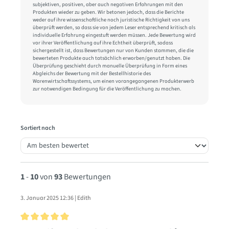
subjektiven, positiven, aber auch negativen Erfahrungen mit den
Produkten wieder zu geben. Wir betonen jedoch, dass die Berichte
weder auf ihre wissenschaftliche noch juristische Richtigkeit von uns
überprüft werden, so dass sie von jedem Leser entsprechend kritisch als
individuelle Erfahrung eingestuft werden müssen. Jede Bewertung wird
vor ihrer Veröffentlichung auf ihre Echtheit überprüft, sodass
sichergestellt ist, dass Bewertungen nur von Kunden stammen, die die
bewerteten Produkte auch tatsächlich erworben/genutzt haben. Die
Überprüfung geschieht durch manuelle Überprüfung in Form eines
Abgleichs der Bewertung mit der Bestellhistorie des
Warenwirtschaftssystems, um einen vorangegangenen Produkterwerb
zur notwendigen Bedingung für die Veröffentlichung zu machen.
Sortiert nach
1
-
10
von
93
Bewertungen
3. Januar 2025 12:36 | Edith