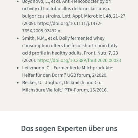
Boyanova, L., et al. Anti-
Helicobacter pylori
activity of
Lactobacillus delbrueckii subsp.
bulgaricus
strains.
Lett. Appl. Microbiol.
48
, 21–27
(2009). https://doi.org/10.1111/j.1472-
765X.2008.02492.x
Smith, N.M., et al. Daily fermented whey
consumption alters the fecal short-chain fatty
acid profile in healthy adults.
Front. Nutr.
7
, 23
(2020).
https://doi.org/10.3389/fnut.2020.00023
Leitzmann, C. "Fermentierte Milchprodukte:
Helfer für den Darm."
UGB forum
, 2/2020.
Becker, U. "Joghurt, Dickmilch und Co.:
Milchsäure Vielfalt."
PTA-Forum
, 15/2016.
Das sagen Experten über uns