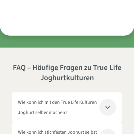
Sicherheit
umweltschonende Energieversorgung.
– damit du dich rundum sicher fühlen
Nur das Beste für dich: Unsere Rohstoffe
somit für vegane Ernährungsweisen
Innovation
Als Gesundheits-Pionier sind wir immer am
kannst.
sind strengstens geprüft, zertifiziert und
geeignet.
Puls der Zeit und bringen neuste
erfüllen Premium-Standards.
wissenschaftliche Erkenntnisse in Einklang
mit traditionellem Wissen.
FAQ – Häufige Fragen zu True Life
Joghurtkulturen
Wie kann ich mit den True Life Kulturen
Joghurt selber machen?
Wie kann ich stichfesten Joghurt selbst