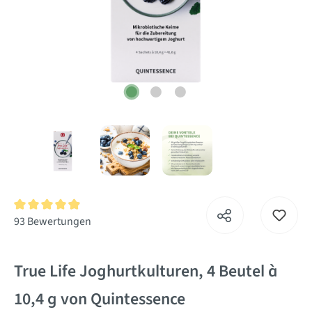
Durchschnittliche Bewertung von 4.9 von 5 Sternen
93 Bewertungen
True Life Joghurtkulturen, 4 Beutel à
10,4 g von Quintessence