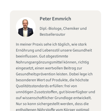
Peter Emmrich
Dipl.-Biologe, Chemiker und
Bestsellerautor
Se
In meiner Praxis sehe ich täglich, wie stark
fu
d
Ernährung und Lebensstil unsere Gesundheit
Qu
die
beeinflussen. Gut abgestimmte
Zu
Nahrungsergänzungsmittel können, richtig
ge
in
eingesetzt, einen wertvollen Beitrag zur
In
s
Gesundheitsprävention leisten. Dabei lege ich
hi
besonderen Wert auf Produkte, die höchste
ha
Qualitätsstandards erfüllen: frei von
Na
unnötigen Zusatzstoffen, gut bioverfügbar und
Im
as
auf wissenschaftlicher Grundlage entwickelt.
mi
er
Nur so kann sichergestellt werden, dass die
vo
enthaltenen Nährstoffe vom Körper optimal