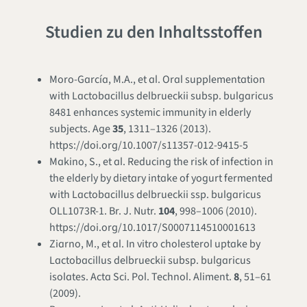
Studien zu den Inhaltsstoffen
Moro-García, M.A., et al. Oral supplementation
with
Lactobacillus delbrueckii subsp. bulgaricus
8481 enhances systemic immunity in elderly
subjects.
Age
35
, 1311–1326 (2013).
https://doi.org/10.1007/s11357-012-9415-5
Makino, S., et al. Reducing the risk of infection in
the elderly by dietary intake of yogurt fermented
with
Lactobacillus delbrueckii ssp. bulgaricus
OLL1073R-1.
Br. J. Nutr.
104
, 998–1006 (2010).
https://doi.org/10.1017/S0007114510001613
Ziarno, M., et al. In vitro cholesterol uptake by
Lactobacillus delbrueckii subsp. bulgaricus
isolates.
Acta Sci. Pol. Technol. Aliment.
8
, 51–61
(2009).