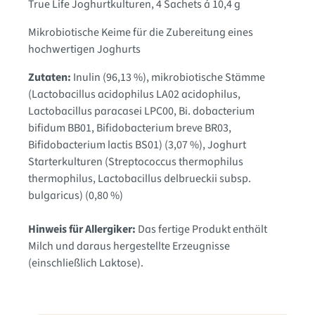
True Life Joghurtkulturen, 4 Sachets á 10,4 g
Mikrobiotische Keime für die Zubereitung eines
hochwertigen Joghurts
Zutaten:
Inulin (96,13 %)
, mikrobiotische Stämme
(Lactobacillus acidophilus LA02 acidophilus
,
Lactobacillus paracasei LPC00
, Bi. dobacterium
bifidum BB01
, Bifidobacterium breve BR03
,
Bifidobacterium lactis BS01) (3,07 %)
, Joghurt
Starterkulturen (Streptococcus thermophilus
thermophilus
, Lactobacillus delbrueckii subsp.
bulgaricus) (0,80 %)
Hinweis für Allergiker:
Das fertige Produkt enthält
Milch und daraus hergestellte Erzeugnisse
(einschließlich Laktose).