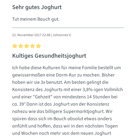
Bewertung mit 5 von 5 Sternen
Sehr gutes Joghurt
Tut meinem Bauch gut.
22. November 2017 22:48 | Johannes V.
Bewertung mit 5 von 5 Sternen
Kultiges Gesundheitsjoghurt
Ich habe diese Kulturen für meine Familie bestellt um
gewissermaßen eine Darm-Kur zu machen. Bisher
haben wir sie 3x benutzt. Am besten gelingt die
Konsistenz des Joghurts mit einer 3,8%-igen Vollmilch
und einer "Gehzeit" von mindestens 14 Stunden bei
ca. 39° Dann ist das Joghurt von der Konsistenz
nahezu wie das billigere Supermarktjoghurt. Wir
spüren dass sich im Bauch absolut etwas anders
anfühlt und hoffen, dass wir in den nächsten Tagen
und Wochen noch mehr von dem neuen Joghurt