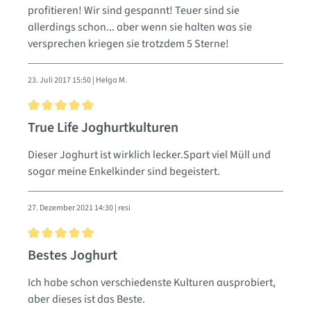
profitieren! Wir sind gespannt! Teuer sind sie
allerdings schon... aber wenn sie halten was sie
versprechen kriegen sie trotzdem 5 Sterne!
23. Juli 2017 15:50 | Helga M.
Bewertung mit 5 von 5 Sternen
True Life Joghurtkulturen
Dieser Joghurt ist wirklich lecker.Spart viel Müll und
sogar meine Enkelkinder sind begeistert.
27. Dezember 2021 14:30 | resi
Bewertung mit 5 von 5 Sternen
Bestes Joghurt
Ich habe schon verschiedenste Kulturen ausprobiert,
aber dieses ist das Beste.