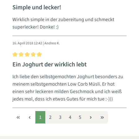
Bewertung mit 5 von 5 Sternen
Simple und lecker!
Wirklich simple in der zubereitung und schmeckt
superlecker! Danke! :)
16. April 2018 12:42 | Andrea K.
Bewertung mit 5 von 5 Sternen
Ein Joghurt der wirklich lebt
Ich liebe den selbstgemachten Joghurt besonders zu
meinem selbstgemachten Low Carb Müsli. Er hat
einen sehr leckeren milden Geschmack und ich weiß
jedes mal, dass ich etwas Gutes für mich tue :-)))
1
2
3
4
5