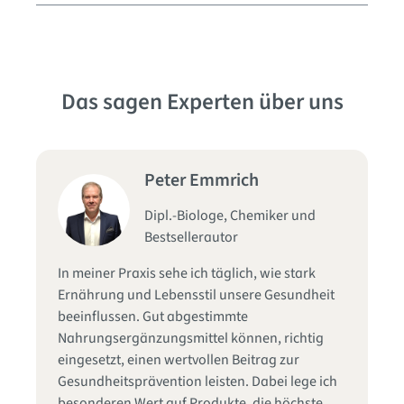
Das sagen Experten über uns
Peter Emmrich
Dipl.-Biologe, Chemiker und
Bestsellerautor
Se
In meiner Praxis sehe ich täglich, wie stark
fu
d
Ernährung und Lebensstil unsere Gesundheit
Qu
die
beeinflussen. Gut abgestimmte
Zu
Nahrungsergänzungsmittel können, richtig
ge
in
eingesetzt, einen wertvollen Beitrag zur
In
s
Gesundheitsprävention leisten. Dabei lege ich
hi
besonderen Wert auf Produkte, die höchste