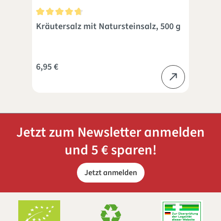
 Sternen
Durchschnittliche Bewertung von 4.6 von 5 Sternen
Dur
0 g
Kräutersalz mit Natursteinsalz, 500 g
Leb
Aus
6,95 €
ab
Jetzt zum Newsletter anmelden
und 5 € sparen!
Jetzt anmelden