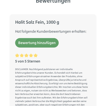
Bewertungen
Halit Salz Fein, 1000 g
Hat folgende Kundenbewertungen erhalten:
Bewertung hinzufügen
5 von 5 Sternen
Durchschnittliche Bewertung von 5 von 5 Sternen
DISCLAIMER: Nachfolgend publizieren wir individuelle
Erfahrungsberichte unserer Kunden. Es handelt sich hierbei um
subjektive Erfahrungen einzelner Anwender der Produkte, ohne
Anspruch auf repräsentative Ergebnisse, überprüfte juristische und
wissenschaftliche Absicherung. Es erfolgt von uns keine Bestätigung
dieser individuellen Erfahrungsberichte. Wir machen uns diese Texte
nicht zu eigen, nutzen sie nicht zu Werbezwecken und betonen, dass
kein Verbraucher erwarten kann, dass die dort beschriebenen
Ergebnisse auch bei ihm auftreten. Mit den Erfahrungsberichten soll
vielmehr jedem Verbraucher die Möglichkeit gegeben werden seine
subjektiven, positiven, aber auch negativen Erfahrungen mit den