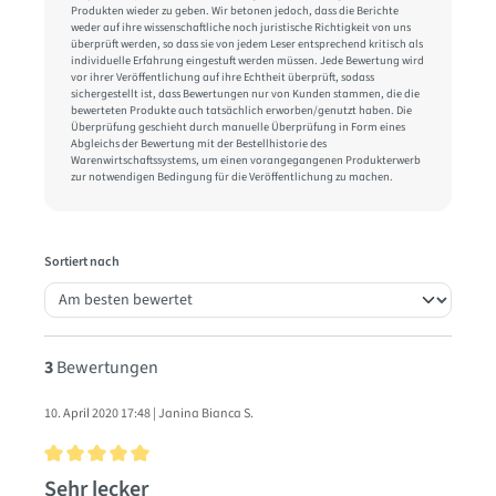
Produkten wieder zu geben. Wir betonen jedoch, dass die Berichte
weder auf ihre wissenschaftliche noch juristische Richtigkeit von uns
überprüft werden, so dass sie von jedem Leser entsprechend kritisch als
individuelle Erfahrung eingestuft werden müssen. Jede Bewertung wird
vor ihrer Veröffentlichung auf ihre Echtheit überprüft, sodass
sichergestellt ist, dass Bewertungen nur von Kunden stammen, die die
bewerteten Produkte auch tatsächlich erworben/genutzt haben. Die
Überprüfung geschieht durch manuelle Überprüfung in Form eines
Abgleichs der Bewertung mit der Bestellhistorie des
Warenwirtschaftssystems, um einen vorangegangenen Produkterwerb
zur notwendigen Bedingung für die Veröffentlichung zu machen.
Sortiert nach
3
Bewertungen
10. April 2020 17:48 | Janina Bianca S.
Bewertung mit 5 von 5 Sternen
Sehr lecker