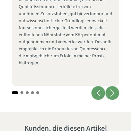
ha
Qualitätsstandards erfüllen: frei von
Na
unnötigen Zusatzstoffen, gut bioverfügbar und
Im
as
auf wissenschaftlicher Grundlage entwickelt.
mi
er
Nur so kann sichergestellt werden, dass die
vo
enthaltenen Nährstoffe vom Körper optimal
In
aufgenommen und verwertet werden. Deshalb
Ei
empfehle ich die Produkte von Quintessence
un
die maßgeblich zum Erfolg in meiner Praxis
Zu
beitragen.
au
Üb
Kunden, die diesen Artikel