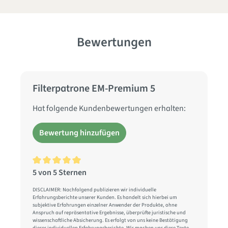
Bewertungen
Filterpatrone EM-Premium 5
Hat folgende Kundenbewertungen erhalten:
Bewertung hinzufügen
5 von 5 Sternen
Durchschnittliche Bewertung von 5 von 5 Sternen
DISCLAIMER: Nachfolgend publizieren wir individuelle
Erfahrungsberichte unserer Kunden. Es handelt sich hierbei um
subjektive Erfahrungen einzelner Anwender der Produkte, ohne
Anspruch auf repräsentative Ergebnisse, überprüfte juristische und
wissenschaftliche Absicherung. Es erfolgt von uns keine Bestätigung
dieser individuellen Erfahrungsberichte. Wir machen uns diese Texte