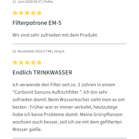
11. Juni 2026 05:57 | Falko
Bewertung mit 5 von 5 Sternen
Filterpatrone EM-5
Wir sind sehr zufrieden mit dem Produkt.
22. November 2016 17:48 | Jörg H.
Bewertung mit 5 von 5 Sternen
Endlich TRINKWASSER
Ich verwende den Filter seit ca. 3 Jahren in einem
"Carbonit Sanuno Auftischfilter ". Ich bin sehr
zufrieden damit. Beim Wasserkocher sieht man es am
besten : Früher war er immer verkalkt, heutzutage
habe ich keine Probleme damit. Meine Grünpflanzen
wachsen auch besser, seit ich sie mit dem gefilterten
Wasser gieße.