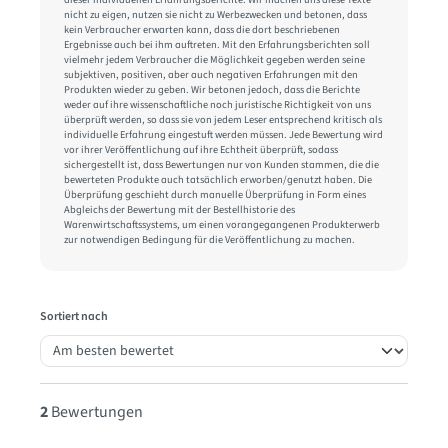
nicht zu eigen, nutzen sie nicht zu Werbezwecken und betonen, dass
kein Verbraucher erwarten kann, dass die dort beschriebenen
Ergebnisse auch bei ihm auftreten. Mit den Erfahrungsberichten soll
vielmehr jedem Verbraucher die Möglichkeit gegeben werden seine
subjektiven, positiven, aber auch negativen Erfahrungen mit den
Produkten wieder zu geben. Wir betonen jedoch, dass die Berichte
weder auf ihre wissenschaftliche noch juristische Richtigkeit von uns
überprüft werden, so dass sie von jedem Leser entsprechend kritisch als
individuelle Erfahrung eingestuft werden müssen. Jede Bewertung wird
vor ihrer Veröffentlichung auf ihre Echtheit überprüft, sodass
sichergestellt ist, dass Bewertungen nur von Kunden stammen, die die
bewerteten Produkte auch tatsächlich erworben/genutzt haben. Die
Überprüfung geschieht durch manuelle Überprüfung in Form eines
Abgleichs der Bewertung mit der Bestellhistorie des
Warenwirtschaftssystems, um einen vorangegangenen Produkterwerb
zur notwendigen Bedingung für die Veröffentlichung zu machen.
Sortiert nach
2
Bewertungen