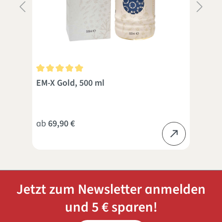
 Sternen
Durchschnittliche Bewertung von 5 von 5 Sternen
Dur
EM-X Gold, 500 ml
EM-
Aus
ab
69,90 €
18,
Jetzt zum Newsletter anmelden
und 5 € sparen!