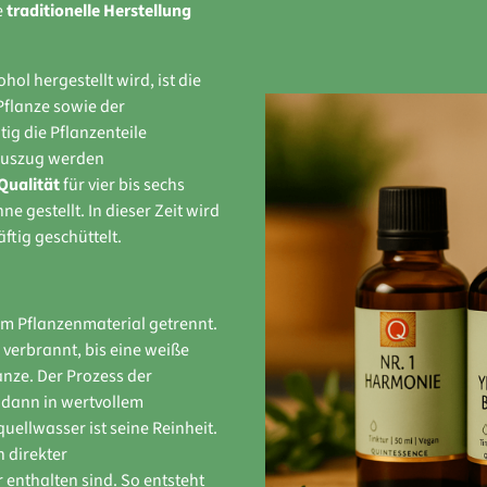
e
traditionelle Herstellung
hol hergestellt wird, ist die
Pflanze sowie der
tig die Pflanzenteile
nauszug werden
Qualität
für vier bis sechs
e gestellt. In dieser Zeit wird
ftig geschüttelt.
om Pflanzenmaterial getrennt.
verbrannt, bis eine weiße
anze. Der Prozess der
 dann in wertvollem
ellwasser ist seine Reinheit.
n direkter
enthalten sind. So entsteht