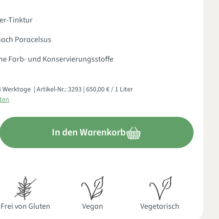
er-Tinktur
 nach Paracelsus
he Farb- und Konservierungsstoffe
- 3 Werktage
| Artikel-Nr.:
3293
| 650,00 € / 1 Liter
sten
nschten Wert ein oder benutze die Schaltflächen um die Anzahl zu
In den Warenkorb
Frei von Gluten
Vegan
Vegetarisch