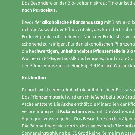
Das Besondere an der Bio- Johanniskraut Tinktur ist di
nach Paracelsus
.
Bevor der
alkoholische Pflanzenauszug
mit Biotrinkalko
richtige Auswahl der Pflanzenteile, des Standortes der 
Erntezeitpunkt entscheidend. Nach der Ernte ist es wich
schonend zu reinigen. Für den alkoholischen Pflanze
die
hochwertigen, unbehandelten Pflanzenteile in Bio 
Wochen in 84%iges Bio-Alkohol eingelegt und in die Sonn
der Pflanzenauszug regelmäßig (3-4 Mal pro Woche) krä
Kalzination
Danach wird der Alkoholextrakt mithilfe einer Presse v
Das Pflanzenmaterial wird anschließend bei 1.000 Grad 
Asche entsteht. Die Asche enthält die Mineralien der Pfl
Verbrennung wird
Kalzination
genannt. Die Asche wird
Alpenquellwasser gelöst. Das Besondere an dem Alpenqu
Die Reinheit zeigt sich darin, dass selbst nach 3 Monate
Sonneneinstrahlung bei 35 Grad keine Keime im Wasser 