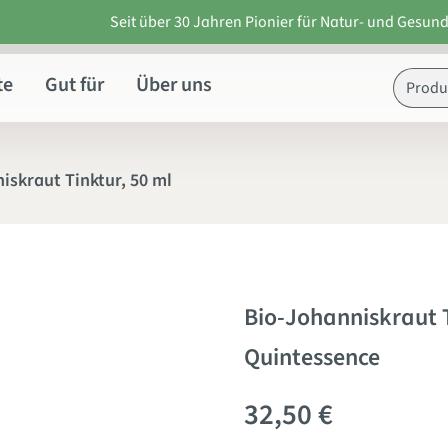
Seit über 30 Jahren Pionier für Natur- und Gesund
te
Gut für
Über uns
iskraut Tinktur, 50 ml
Bio-Johanniskraut T
Quintessence
32,50 €