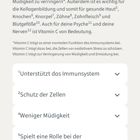
4
Müdigkeit zu verringern
. Außerdem ist es wichtig für
5
die Kollagenbildung und somit für gesunde Haut
,
6
7
8
9
Knochen
, Knorpel
, Zähne
, Zahnfleisch
und
10
11
Blutgefäße
. Auch für deine Psyche
und deine
12
Nerven
ist Vitamin C von Bedeutung.
*Vitamin C trägt zu einer normalen Funktion des Immunsystems bei.
Vitamin C trägt dazu bei, die Zellen vor oxidativem Stress zu schützen.
Vitamin C trägt zur Verringerung von Müdigkeit und Ermüdung bei.
¹Unterstützt das Immunsystem
²Schutz der Zellen
⁴Weniger Müdigkeit
⁵Spielt eine Rolle bei der