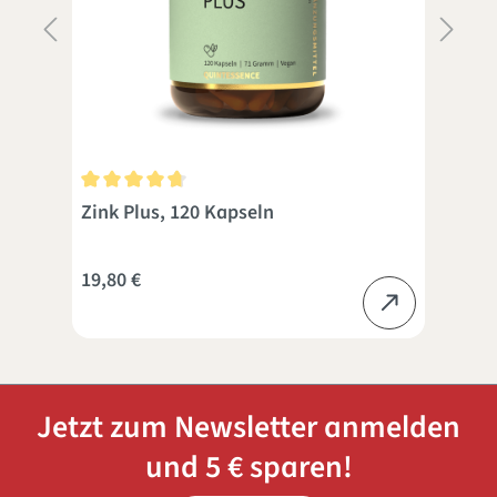
Durchschnittliche Bewertung von 4.8 von 5 Sternen
Dur
Zink Plus, 120 Kapseln
Vit
19,80 €
14,
Jetzt zum Newsletter anmelden
und 5 € sparen!