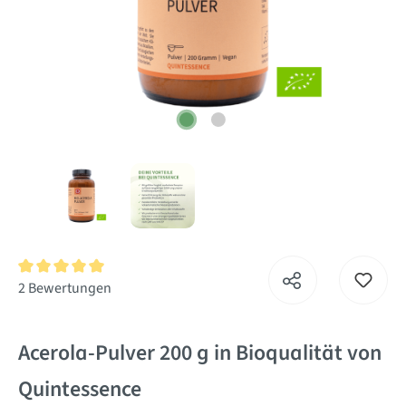
Durchschnittliche Bewertung von 5 von 5 Sternen
2 Bewertungen
Acerola-Pulver 200 g in Bioqualität von
Quintessence