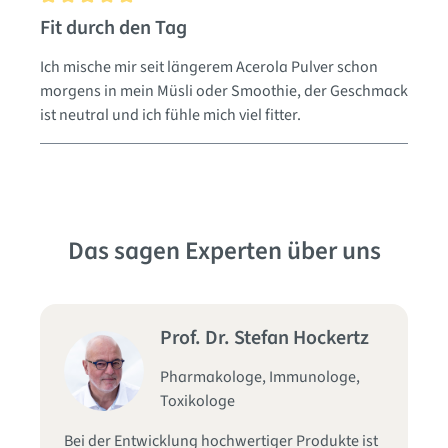
Bewertung mit 5 von 5 Sternen
Fit durch den Tag
Ich mische mir seit längerem Acerola Pulver schon
morgens in mein Müsli oder Smoothie, der Geschmack
ist neutral und ich fühle mich viel fitter.
Das sagen Experten über uns
Prof. Dr. Stefan Hockertz
Pharmakologe, Immunologe,
Toxikologe
Fü
Bei der Entwicklung hochwertiger Produkte ist