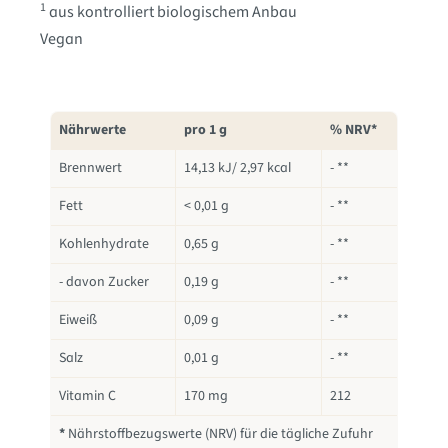
1
aus kontrolliert biologischem Anbau
Vegan
Nährwerte
pro 1 g
% NRV*
Brennwert
14,13 kJ/ 2,97 kcal
- **
Fett
< 0,01 g
- **
Kohlenhydrate
0,65 g
- **
- davon Zucker
0,19 g
- **
Eiweiß
0,09 g
- **
Salz
0,01 g
- **
Vitamin C
170 mg
212
*
Nährstoffbezugswerte (NRV) für die tägliche Zufuhr