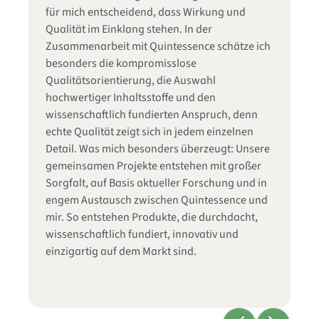
Qu
d
für mich entscheidend, dass Wirkung und
Wi
die
Qualität im Einklang stehen. In der
bi
Zusammenarbeit mit Quintessence schätze ich
ka
in
besonders die kompromisslose
Qu
s
Qualitätsorientierung, die Auswahl
me
hochwertiger Inhaltsstoffe und den
wi
wissenschaftlich fundierten Anspruch, denn
un
echte Qualität zeigt sich in jedem einzelnen
Be
as
Detail. Was mich besonders überzeugt: Unsere
fu
er
gemeinsamen Projekte entstehen mit großer
je
Sorgfalt, auf Basis aktueller Forschung und in
fi
engem Austausch zwischen Quintessence und
un
mir. So entstehen Produkte, die durchdacht,
en
wissenschaftlich fundiert, innovativ und
wi
einzigartig auf dem Markt sind.
ma