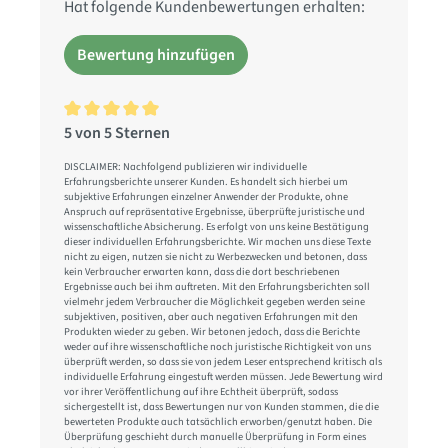
Hat folgende Kundenbewertungen erhalten:
Bewertung hinzufügen
5 von 5 Sternen
Durchschnittliche Bewertung von 5 von 5 Sternen
DISCLAIMER: Nachfolgend publizieren wir individuelle
Erfahrungsberichte unserer Kunden. Es handelt sich hierbei um
subjektive Erfahrungen einzelner Anwender der Produkte, ohne
Anspruch auf repräsentative Ergebnisse, überprüfte juristische und
wissenschaftliche Absicherung. Es erfolgt von uns keine Bestätigung
dieser individuellen Erfahrungsberichte. Wir machen uns diese Texte
nicht zu eigen, nutzen sie nicht zu Werbezwecken und betonen, dass
kein Verbraucher erwarten kann, dass die dort beschriebenen
Ergebnisse auch bei ihm auftreten. Mit den Erfahrungsberichten soll
vielmehr jedem Verbraucher die Möglichkeit gegeben werden seine
subjektiven, positiven, aber auch negativen Erfahrungen mit den
Produkten wieder zu geben. Wir betonen jedoch, dass die Berichte
weder auf ihre wissenschaftliche noch juristische Richtigkeit von uns
überprüft werden, so dass sie von jedem Leser entsprechend kritisch als
individuelle Erfahrung eingestuft werden müssen. Jede Bewertung wird
vor ihrer Veröffentlichung auf ihre Echtheit überprüft, sodass
sichergestellt ist, dass Bewertungen nur von Kunden stammen, die die
bewerteten Produkte auch tatsächlich erworben/genutzt haben. Die
Überprüfung geschieht durch manuelle Überprüfung in Form eines