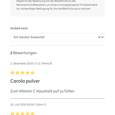
Abgleichs der Bewertung mit der Bestellhistorie des
Warenwirtschaftssystems, um einen vorangegangenen Produkterwerb
zur notwendigen Bedingung für die Veröffentlichung zu machen.
Sortiert nach
2
Bewertungen
2. Dezember 2018 17:22 | Petra B.
Bewertung mit 5 von 5 Sternen
Carola pulver
Zum Vitamin C Haushalt auf zu füllen
26. Juli 2018 18:56 | Catrin S.