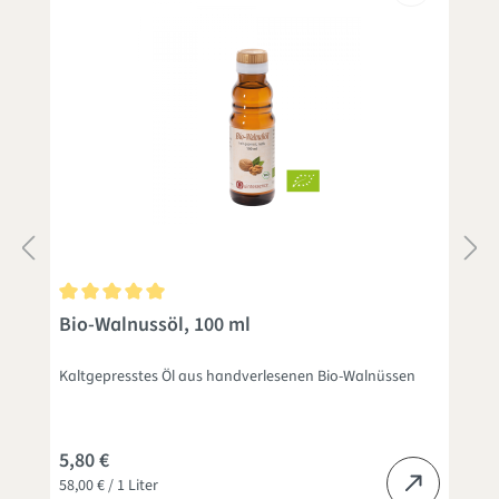
Durchschnittliche Bewertung von 5 von 5 Sternen
D
Bio-Walnussöl, 100 ml
Kaltgepresstes Öl aus handverlesenen Bio-Walnüssen
Z
5,80 €
58,00 € / 1 Liter
4