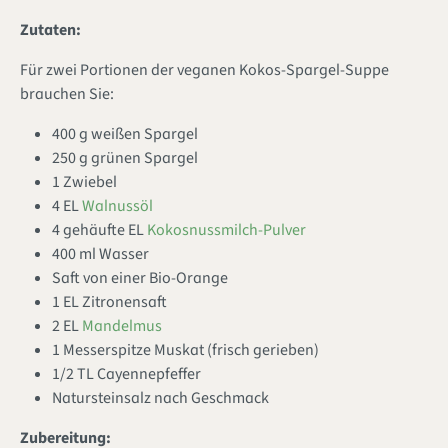
Zutaten:
Für zwei Portionen der veganen Kokos-Spargel-Suppe
brauchen Sie:
400 g weißen Spargel
250 g grünen Spargel
1 Zwiebel
4 EL
Walnussöl
4 gehäufte EL
Kokosnussmilch-Pulver
400 ml Wasser
Saft von einer Bio-Orange
1 EL Zitronensaft
2 EL
Mandelmus
1 Messerspitze Muskat (frisch gerieben)
1/2 TL Cayennepfeffer
Natursteinsalz nach Geschmack
Zubereitung: