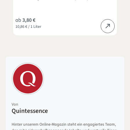
ab
3,80 €
10,86 € / 1 Liter
9
Von
Quintessence
Hinter unserem Online-Magazin steht ein engagiertes Team,