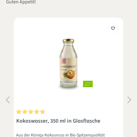
Guten Appetit!
en
Durchschnittliche Bewertung von 4.8 von 5 Sternen
D
Kokoswasser, 350 ml in Glasflasche
Aus der Königs-Kokosnuss in Bio-Spitzenqualität
A