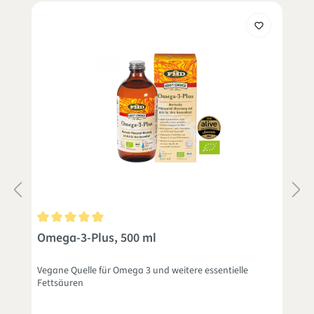
en
Durchschnittliche Bewertung von 4.9 von 5 Sternen
D
Omega-3-Plus, 500 ml
Vegane Quelle für Omega 3 und weitere essentielle
Z
Fettsäuren